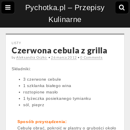
Pychotka.pl – Przepisy
Kulinarne
LISTY
Czerwona cebula z grilla
by
Aleksandra Oczko
•
26 marca 2012
•
0 Comments
Składniki:
3 czerwone cebule
1 szklanka białego wina
roztopione masło
1 łyżeczka posiekanego tymianku
sól, pieprz
Sposób przyrządzenia:
Cebulę obrać, pokroić w plastry o grubości około