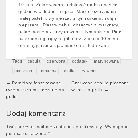
10 mm. Zalać winem i odstawić na kilkanaście
godzin w chłodne miejsce. Masło rozgrzać na
małej patelni, wymieszać z tymiankiem, solą i
pieprzem. Plastry cebuli obsączyć z marynaty,
polać masłem z przyprawami i tymiankiem. Piec
na średnio gorącym grillu przez około 10 minut
obracając i smarując masłem z dodatkami.
Tags:
cebula
czerwona
dodatek
marynowana
pieczona
smaczna
słodka
w winie
Post
← Pomidory faszerowane
Czerwone cebule pieczone
navigation
ryżem i serem pieczone na
w folii na grillu →
grillu
Dodaj komentarz
Twój adres e-mail nie zostanie opublikowany.
Wymagane
pola są oznaczone
*