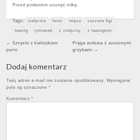
Przed podaniem usunąć nitkę.
Tags:
cielęcina
farsz
mięso
suszone figi
twaróg
tymianek
z cielęciny
z twarogiem
Post
← Sznycle z kieliszkiem
Pręga wołowa z suszonymi
navigation
porto
grzybami →
Dodaj komentarz
Twój adres e-mail nie zostanie opublikowany.
Wymagane
pola są oznaczone
*
Komentarz
*