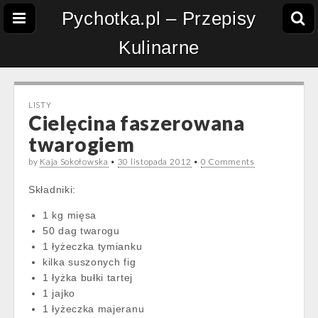
Pychotka.pl – Przepisy
Kulinarne
LISTY
Cielęcina faszerowana
twarogiem
by
Kaja Sokołowska
•
30 listopada 2012
•
0 Comments
Składniki:
1 kg mięsa
50 dag twarogu
1 łyżeczka tymianku
kilka suszonych fig
1 łyżka bułki tartej
1 jajko
1 łyżeczka majeranu