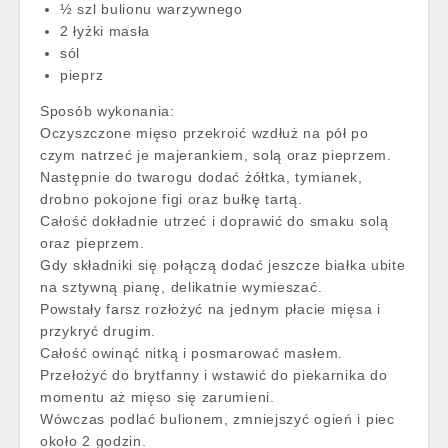
½ szl bulionu warzywnego
2 łyżki masła
sól
pieprz
Sposób wykonania:
Oczyszczone mięso przekroić wzdłuż na pół po
czym natrzeć je majerankiem, solą oraz pieprzem.
Następnie do twarogu dodać żółtka, tymianek,
drobno pokojone figi oraz bułkę tartą.
Całość dokładnie utrzeć i doprawić do smaku solą
oraz pieprzem.
Gdy składniki się połączą dodać jeszcze białka ubite
na sztywną pianę, delikatnie wymieszać.
Powstały farsz rozłożyć na jednym płacie mięsa i
przykryć drugim.
Całość owinąć nitką i posmarować masłem.
Przełożyć do brytfanny i wstawić do piekarnika do
momentu aż mięso się zarumieni.
Wówczas podlać bulionem, zmniejszyć ogień i piec
około 2 godzin.