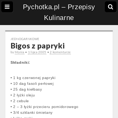
Pychotka.pl – Przepisy
Kulinarne
JEDNOGARNKOWE
Bigos z papryki
by
Monia
•
1 lipca 2005
•
2 komentarze
Składniki:
• 1 kg czerwonej papryki
• 10 dag fasoli perłowej
• 25 dag kiełbasy
• 2 łyżki oleju
• 2 cebule
• 2 – 3 łyżki przecieru pomidorowego
• 3/4 szklanki śmietany