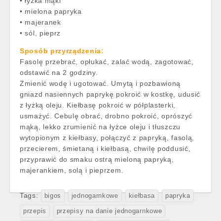
• łyżka mąki
• mielona papryka
• majeranek
• sól, pieprz
Sposób przyrządzenia:
Fasolę przebrać, opłukać, zalać wodą, zagotować,
odstawić na 2 godziny.
Zmienić wodę i ugotować. Umytą i pozbawioną
gniazd nasiennych paprykę pokroić w kostkę, udusić
z łyżką oleju. Kiełbasę pokroić w półplasterki,
usmażyć. Cebulę obrać, drobno pokroić, oprószyć
mąką, lekko zrumienić na łyżce oleju i tłuszczu
wytopionym z kiełbasy, połączyć z papryką, fasolą,
przecierem, śmietaną i kiełbasą, chwilę poddusić,
przyprawić do smaku ostrą mieloną papryką,
majerankiem, solą i pieprzem.
Tags:
bigos
jednogarnkowe
kiełbasa
papryka
przepis
przepisy na danie jednogarnkowe