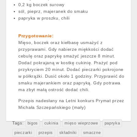
0,2 kg boczek surowy
sól, pieprz, majeranek do smaku
papryka w proszku, chili
Przygotowanie:
Mięso, boczek oraz kiełbasę usmażyć z
przyprawami. Gdy nabierze miękkości dodać
cebulę oraz paprykę smażyć jeszcze 8 minut.
Dodać pokrajaną w kostkę cukinię. Prażyć pod
przykryciem 20 minut. Dodać pieczarki pokrojone
w półkrążki. Dusić około 1 godziny. Przyprawić do
smaku majerankiem oraz papryką. Gdy potrawa
ma zbyt małą ostrość dodać chili.
Przepis nadesłany na Letni konkurs Prymat przez
Michała Szczepańskiego (mały)
Tags:
bigos
cukinia
mięso wieprzowe
papryka
pieczarki
przepis
składniki
smaczne