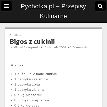
Pychotka.pl – Przepisy
Kulinarne
CUKINIA
Bigos z cukinii
by
Michał Szczepański
•
10 sierpnia 2009
•
0 Comments
Składniki:
1 duża lub 2 małe cukinie
1 papryka czerwona
1 papryka żółta
1 papryka zielona
0,7 kg pieczarek
0.5 mięso wieprzowe
0,3 kg kiełbasy