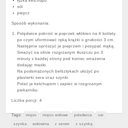
łyżka ketchupu
sól
pieprz
Sposób wykonania:
Polędwice pokroić w poprzek włókien na 4 kotlety
po czym uformować ręką krążki o grubości 3 cm.
Następnie oprószyć je pieprzem i posypać mąką.
Smażyć na silnie rozgrzanym tłuszczu po 3
minuty z każdej strony pod koniec smażenia
dodając masło.
Na podsmażonych befsztykach ułożyć po
plasterki sera oraz szynki.
Polać je ketchupem i zapiec w rozgrzanym
piekarniku.
Liczba porcji:
4
Tags:
mięso
mięso wołowe
poledwica
ser
szynka
wołowina
z serem
z szynką