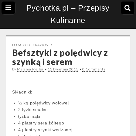
Pychotka.pl – Przepisy
Kulinarne
PORADY I CIEKAWOSTKI
Befsztyki z polędwicy z
szynką i serem
by
Melania Meller
•
15 kwietnia 2013
•
0 Comments
Składniki:
½ kg polędwicy wołowej
2 łyżki smalcu
łyżka mąki
4 plastry sera żółtego
4 plastry szynki wędzonej