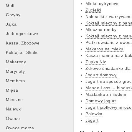
Mleko cytrynowe
Grill
Zucielki
Grzyby
Naleśniki z warzywami
Koktajl mleczny z ban
Jajka
Mleczne romby
Jednogarnkowe
Koktajl mleczny z ma
Płatki owsiane z owoc
Kasza, Zbożowe
Makaron na mleku
Koktajle i Shake
Kasza manna na z bak
Makarony
Zupka Nic
Zdrowe śniadanko dla 
Marynaty
Jogurt domowy
Members
Jogurt na sposób grec
Mango Lassi – hindusk
Mięsa
Maślanka z miodem
Mleczne
Domowy jogurt
Jogurt jabłkowy mrożo
Nalewki
Polewka
Owoce
Jogurt
Owoce morza