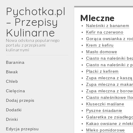
Pychotka.pl
Mleczne
– Przepisy
Naleśniki z bananem
Kulinarne
Kefir na czerwono
Gorąca owsianka z rod
Nowa odsłona popularnego
portalu z przepisami
Krem z kefiru
kulinarnymi
Masło domowe
Ciasto na naleśniki be
Main
Skip
Baranina
Ciasto na naleśniki z 
menu
to
Placki z kefirem
Biwak
content
Zupa mleczna z kaszą
Chleb
Zupa mleczna z maka
Cielęcina
Zupa mleczna z borow
Ciasto naleśnikowe Il
Dodaj przepis
Kluseczki maślane
Dodatki
Pyszne śniadanie
Galaretka ze zsiadłeg
Drinki
Kakao owsiane z mlek
Edycja przepisu
Mleko pomidorowe