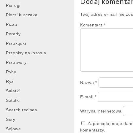
Dodaj komenta
Pierogi
Twój adres e-mail nie zo
Piersi kurczaka
Pizza
Komentarz
*
Porady
Przekąski
Przepisy na łososia
Przetwory
Ryby
Ryż
Nazwa
*
Sałatki
E-mail
*
Sałatki
Search recipes
Witryna internetowa
Sery
Zapamiętaj moje dane
Sojowe
komentarzy.