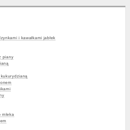
zynkami i kawałkami jabłek
z piany
pianą
 kukurydzianą
ronem
ikami
ony
o mleka
iem