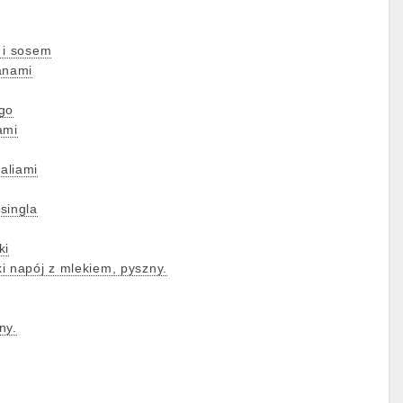
 i sosem
anami
ngo
ami
aliami
singla
ki
i napój z mlekiem, pyszny.
ny.