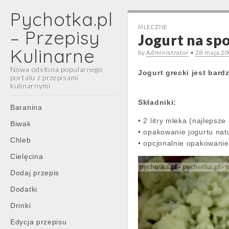
Pychotka.pl
MLECZNE
– Przepisy
Jogurt na sp
Kulinarne
by
Administrator
•
28 maja 2
Nowa odsłona popularnego
Jogurt grecki jest bard
portalu z przepisami
kulinarnymi
Składniki:
Main
Skip
Baranina
menu
to
• 2 litry mleka (najlepsz
Biwak
content
• opakowanie jogurtu natu
Chleb
• opcjonalnie opakowanie 
Cielęcina
Dodaj przepis
Dodatki
Drinki
Edycja przepisu