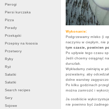
Pierogi
Piersi kurczaka
Pizza
Porady
Wykonanie:
Przekąski
Podgrzewamy mleko (i op
naczyniu w ciepłym, nie 
Przepisy na łososia
tym czasie, powinien p
Przetwory
Po upływie tego czasu sp
Jeśli chcemy osiągnąć na
Ryby
durszlak.
Ryż
Wykładamy zwiniętą w pół
pozwalamy, aby odcedzał 
Sałatki
dolne warstwy zagęszczon
Sałatki
Po kilku godzinach przeg
Search recipes
można zamrozić i wykorzy
Sery
Ja osobiście wykorzystuje
nie powinno być żadnego 
Sojowe