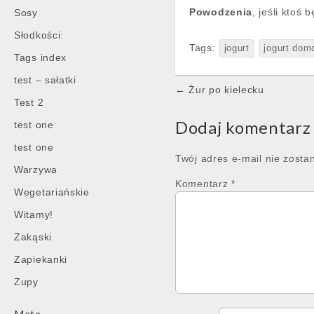
Powodzenia
, jeśli ktoś
Sosy
Słodkości:
Tags:
jogurt
jogurt do
Tags index
test – sałatki
Post
← Żur po kielecku
Test 2
navigation
Dodaj komentarz
test one
test one
Twój adres e-mail nie zosta
Warzywa
Komentarz
*
Wegetariańskie
Witamy!
Zakąski
Zapiekanki
Zupy