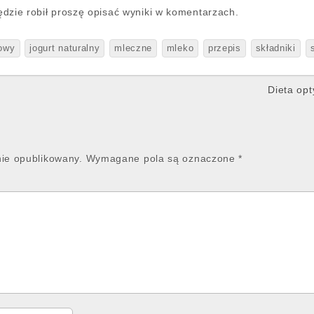
 będzie robił proszę opisać wyniki w komentarzach.
mowy
jogurt naturalny
mleczne
mleko
przepis
składniki
Dieta opt
nie opublikowany.
Wymagane pola są oznaczone
*