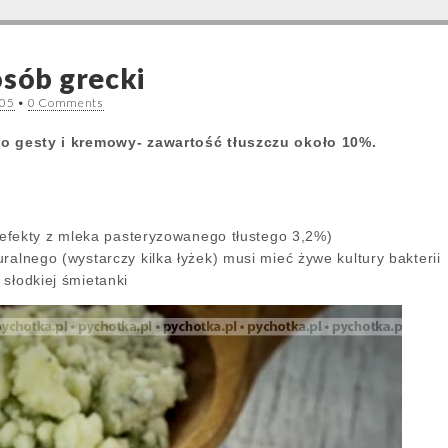
osób grecki
005
•
0 Comments
zo gesty i kremowy- zawartość tłuszczu około 10%.
e efekty z mleka pasteryzowanego tłustego 3,2%)
ralnego (wystarczy kilka łyżek) musi mieć żywe kultury bakterii
słodkiej śmietanki