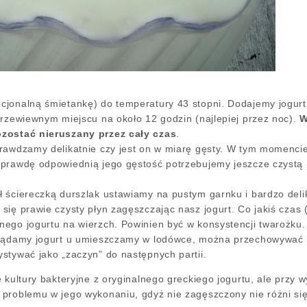
cjonalną śmietankę) do temperatury 43 stopni. Dodajemy jogur
przewiewnym miejscu na około 12 godzin (najlepiej przez noc).
W
ozostać nieruszany przez cały czas
.
rawdzamy delikatnie czy jest on w miarę gęsty. W tym momencie 
prawdę odpowiednią jego gęstość potrzebujemy jeszcze czystą 
 ściereczką durszlak ustawiamy na pustym garnku i bardzo delik
się prawie czysty płyn zagęszczając nasz jogurt. Co jakiś czas 
ego jogurtu na wierzch. Powinien być w konsystencji twarożku.
lądamy jogurt u umieszczamy w lodówce, można przechowywać ki
stywać jako „zaczyn” do następnych partii.
 kultury bakteryjne z oryginalnego greckiego jogurtu, ale przy
problemu w jego wykonaniu, gdyż nie zagęszczony nie różni si