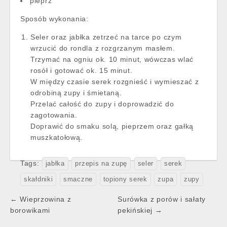
pieprz
Sposób wykonania:
Seler oraz jabłka zetrzeć na tarce po czym
wrzucić do rondla z rozgrzanym masłem.
Trzymać na ogniu ok. 10 minut, wówczas wlać
rosół i gotować ok. 15 minut.
W między czasie serek rozgnieść i wymieszać z
odrobiną zupy i śmietaną.
Przelać całość do zupy i doprowadzić do
zagotowania.
Doprawić do smaku solą, pieprzem oraz gałką
muszkatołową.
Tags:
jabłka
przepis na zupę
seler
serek
skałdniki
smaczne
topiony serek
zupa
zupy
Post
← Wieprzowina z
Surówka z porów i sałaty
navigation
borowikami
pekińskiej →