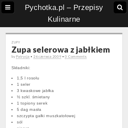
Pychotka.pl – Przepisy
Kulinarne
ZUPY
Zupa selerowa z jabłkiem
by
Patrycja
•
26 czerwca 2009
•
0 Comments
Składniki:
1,5 l rosołu
1 seler
3 kwaskowe jabłka
½ szkl. śmietany
1 topiony serek
5 dag masła
szczypta gałki muszkatołowej
sól