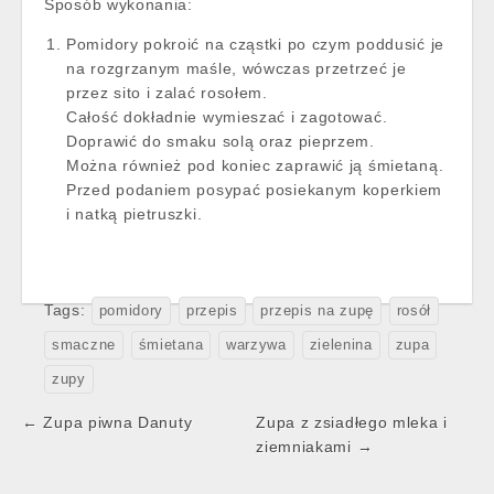
Sposób wykonania:
Pomidory pokroić na cząstki po czym poddusić je
na rozgrzanym maśle, wówczas przetrzeć je
przez sito i zalać rosołem.
Całość dokładnie wymieszać i zagotować.
Doprawić do smaku solą oraz pieprzem.
Można również pod koniec zaprawić ją śmietaną.
Przed podaniem posypać posiekanym koperkiem
i natką pietruszki.
Tags:
pomidory
przepis
przepis na zupę
rosół
smaczne
śmietana
warzywa
zielenina
zupa
zupy
Post
← Zupa piwna Danuty
Zupa z zsiadłego mleka i
navigation
ziemniakami →