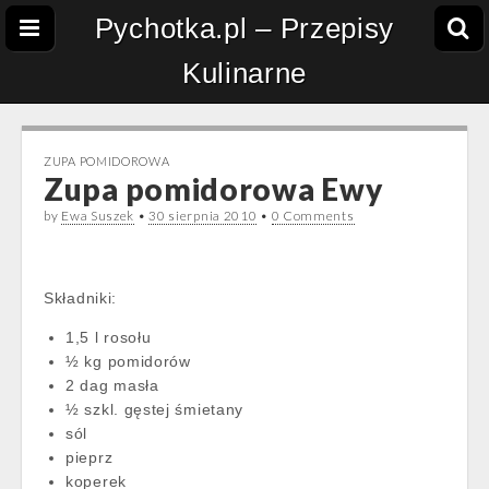
Pychotka.pl – Przepisy
Kulinarne
ZUPA POMIDOROWA
Zupa pomidorowa Ewy
by
Ewa Suszek
•
30 sierpnia 2010
•
0 Comments
Składniki:
1,5 l rosołu
½ kg pomidorów
2 dag masła
½ szkl. gęstej śmietany
sól
pieprz
koperek