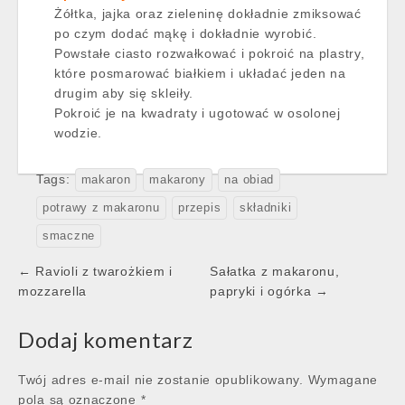
Żółtka, jajka oraz zieleninę dokładnie zmiksować
po czym dodać mąkę i dokładnie wyrobić.
Powstałe ciasto rozwałkować i pokroić na plastry,
które posmarować białkiem i układać jeden na
drugim aby się skleiły.
Pokroić je na kwadraty i ugotować w osolonej
wodzie.
Tags:
makaron
makarony
na obiad
potrawy z makaronu
przepis
składniki
smaczne
Post
← Ravioli z twarożkiem i
Sałatka z makaronu,
navigation
mozzarella
papryki i ogórka →
Dodaj komentarz
Twój adres e-mail nie zostanie opublikowany.
Wymagane
pola są oznaczone
*