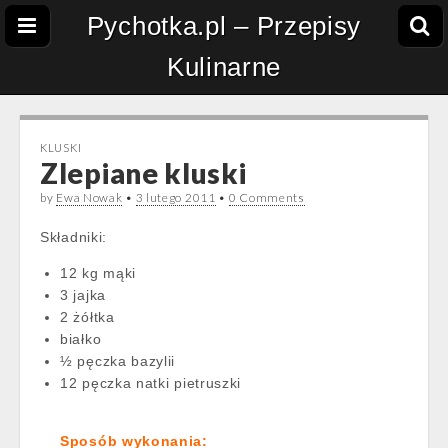
Pychotka.pl – Przepisy
Kulinarne
KLUSKI
Zlepiane kluski
by
Ewa Nowak
•
3 lutego 2011
•
0 Comments
Składniki:
12 kg mąki
3 jajka
2 żółtka
białko
½ pęczka bazylii
12 pęczka natki pietruszki
Sposób wykonania: