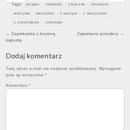
Tags:
przepis
składniki
smaczne
śmietana
warzywa
warzywne
z warzyw
z warzywami
z ziemniaków
ziemniaki
Post
← Zapiekanka z kiszoną
Zapiekane pomidory →
navigation
kapustą
Dodaj komentarz
Twój adres e-mail nie zostanie opublikowany.
Wymagane
pola są oznaczone
*
Komentarz
*