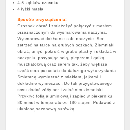
4-5 ząbków czosnku
4 łyżki masła
Sposób przyrządzenia:
Czosnek obrać i zmiażdżyć połączyć z masłem
przeznaczonym do wysmarowania naczynia.
Wysmarować dokładnie całe naczynie. Ser
zetrzeć na tarce na grubych oczkach. Ziemniaki
obrać, umyć, pokroić w grube plastry i układać w
naczyniu, posypując solą, pieprzem i gałką
muszkatołową oraz serem tak, żeby większa
część sera pozostała do dalszego wykorzystania.
Śmietanę wymieszać z mlekiem, jajkami i
dokładnie wymieszać . Do tak przygotowanego
sosu dodać żółty ser i zalać nim ziemniaki.
Przykryć folią aluminiową i zapiec w piekarniku
80 minut w temperaturze 180 stopni. Podawać z
ulubioną sezonową surówką.