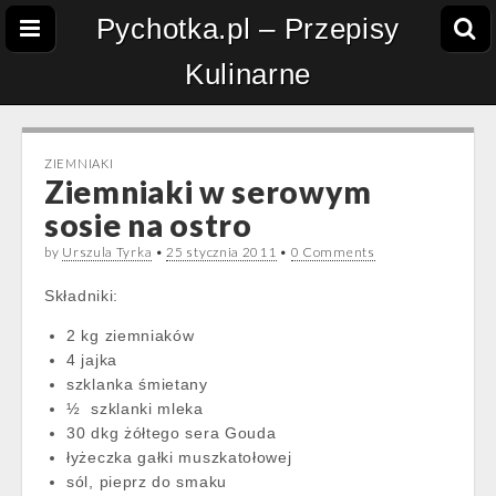
Pychotka.pl – Przepisy
Kulinarne
ZIEMNIAKI
Ziemniaki w serowym
sosie na ostro
by
Urszula Tyrka
•
25 stycznia 2011
•
0 Comments
Składniki:
2 kg ziemniaków
4 jajka
szklanka śmietany
½ szklanki mleka
30 dkg żółtego sera Gouda
łyżeczka gałki muszkatołowej
sól, pieprz do smaku