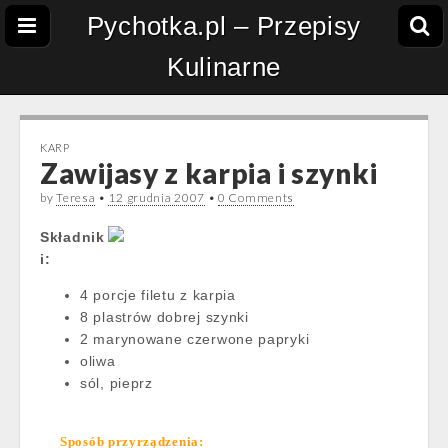
Pychotka.pl – Przepisy
Kulinarne
KARP
Zawijasy z karpia i szynki
by
Teresa
•
12 grudnia 2007
•
0 Comments
Składnik
i:
4 porcje filetu z karpia
8 plastrów dobrej szynki
2 marynowane czerwone papryki
oliwa
sól, pieprz
Sposób przyrządzenia: