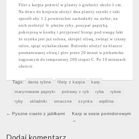
Filet z karpia pokroić w plastry o grubości około
1 cm
.
Na desce do krojenia ułożyć dwa plastry szynki e taki
sposób aby 1.2 powierzchni zachodziły na siebie, na
nich rozłożyć ¼
płatów ryby, posypać papryką
pokrojoną w kostkę i przyprawić biorąc pod uwagę fakt
że szynka jest już solona, skropić oliwą, zwinąć w ciasny
rulon, spiąć wykałaczkami. Ruloniki ułożyć na blaszce
posmarowanej oliwą i piec przez 20 minut w piekarniku
nagrzanym do temperatury 200 stopni C. Po 10 minutach
obrócić.
Tags:
dania rybne
filety z karpia
karp
marynowane papryki
potrawy z ryb
ryba
rybne
ryby
składniki
smaczne
szynka
wędlina
Post
← Pyszne ciasto z jabłkami
Karp w sosie pomidorowym
navigation
→
Dodaj komentarz