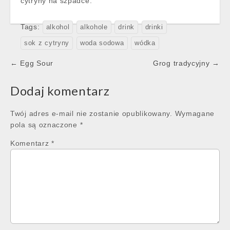
cytryny na szpadce.
Tags:
alkohol
alkohole
drink
drinki
sok z cytryny
woda sodowa
wódka
Post
← Egg Sour
Grog tradycyjny →
navigation
Dodaj komentarz
Twój adres e-mail nie zostanie opublikowany.
Wymagane
pola są oznaczone
*
Komentarz
*