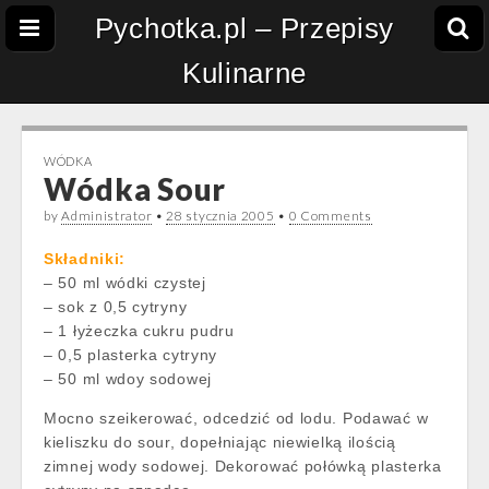
Pychotka.pl – Przepisy
Kulinarne
WÓDKA
Wódka Sour
by
Administrator
•
28 stycznia 2005
•
0 Comments
Składniki:
– 50 ml wódki czystej
– sok z 0,5 cytryny
– 1 łyżeczka cukru pudru
– 0,5 plasterka cytryny
– 50 ml wdoy sodowej
Mocno szeikerować, odcedzić od lodu. Podawać w
kieliszku do sour, dopełniając niewielką ilością
zimnej wody sodowej. Dekorować połówką plasterka