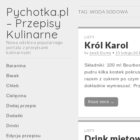
Pychotka.pl
TAG:
WODA SODOWA
– Przepisy
Kulinarne
LISTY
Nowa odsłona popularnego
Król Karol
portalu z przepisami
kulinarnymi
by
Jacek Duma
•
15 lutego 20
Main
Skip
Składniki: 100 ml Bourbo
Baranina
menu
to
pudru kilka kostek pokru
Biwak
content
razem z cukrem po czym 
Chleb
dokładnie wymieszać. Prze
Cielęcina
Read more →
Dodaj przepis
Dodatki
Drinki
LISTY
Edycja przepisu
Drink mięto