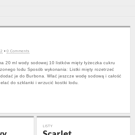
12
•
0 Comments
na 20 ml wody sodowej 10 listków mięty łyżeczka cukru
szonego lodu Sposób wykonania: Listki mięty rozetrzeć
dodać je do Burbona. Wlać jeszcze wodę sodową i całość
lać do szklanki i wrzucić kostki lodu.
LISTY
wy
Scarlet