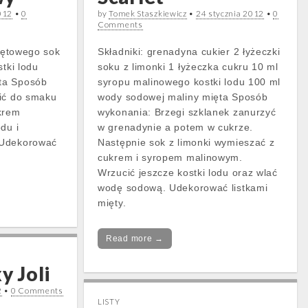
012
•
0
by
Tomek Staszkiewicz
•
24 stycznia 2012
•
0
Comments
miętowego sok
Składniki: grenadyna cukier 2 łyżeczki
stki lodu
soku z limonki 1 łyżeczka cukru 10 ml
ta Sposób
syropu malinowego kostki lodu 100 ml
wić do smaku
wody sodowej maliny mięta Sposób
krem
wykonania: Brzegi szklanek zanurzyć
du i
w grenadynie a potem w cukrze.
 Udekorować
Następnie sok z limonki wymieszać z
cukrem i syropem malinowym.
Wrzucić jeszcze kostki lodu oraz wlać
wodę sodową. Udekorować listkami
mięty.
Read more →
y Joli
2
•
0 Comments
LISTY