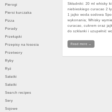
Składniki: 20 ml whisky ki
Pierogi
niebieskiego curacao 2 ł
Piersi kurczaka
1 jajko woda sodowa Sp
wykonania; Whisky wymie
Pizza
curacao, cukrem oraz jaj
Porady
do szklanki i uzupełnić 
Przekąski
Read more →
Przepisy na łososia
Przetwory
Ryby
Ryż
Sałatki
Sałatki
Search recipes
Sery
Sojowe