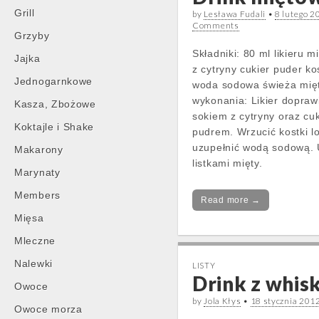
Grill
by
Lesława Fudali
•
8 lutego 2
Comments
Grzyby
Składniki: 80 ml likieru 
Jajka
z cytryny cukier puder ko
Jednogarnkowe
woda sodowa świeża mię
wykonania: Likier dopra
Kasza, Zbożowe
sokiem z cytryny oraz cu
Koktajle i Shake
pudrem. Wrzucić kostki lo
uzupełnić wodą sodową.
Makarony
listkami mięty.
Marynaty
Members
Read more →
Mięsa
Mleczne
Nalewki
LISTY
Drink z whisk
Owoce
by
Jola Kłys
•
18 stycznia 201
Owoce morza