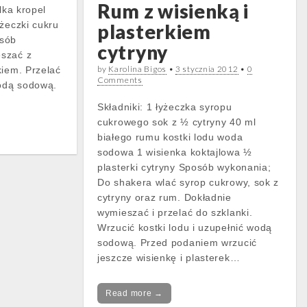
Rum z wisienką i
lka kropel
yżeczki cukru
plasterkiem
osób
cytryny
szać z
by
Karolina Bigos
•
3 stycznia 2012
•
0
kiem. Przelać
Comments
wodą sodową.
Składniki: 1 łyżeczka syropu
cukrowego sok z ½ cytryny 40 ml
białego rumu kostki lodu woda
sodowa 1 wisienka koktajlowa ½
plasterki cytryny Sposób wykonania;
Do shakera wlać syrop cukrowy, sok z
cytryny oraz rum. Dokładnie
wymieszać i przelać do szklanki.
Wrzucić kostki lodu i uzupełnić wodą
sodową. Przed podaniem wrzucić
jeszcze wisienkę i plasterek…
Read more →