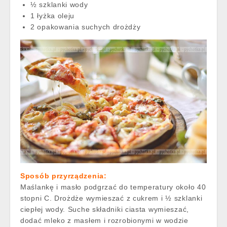
½ szklanki wody
1 łyżka oleju
2 opakowania suchych drożdży
Sposób przyrządzenia:
Maślankę i masło podgrzać do temperatury około 40
stopni C. Drożdże wymieszać z cukrem i ½ szklanki
ciepłej wody. Suche składniki ciasta wymieszać,
dodać mleko z masłem i rozrobionymi w wodzie