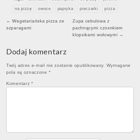
na pizzę
owoce
papryka
pieczarki
pizza
Post
← Wegetariańska pizza ze
Zupa cebulowa z
navigation
szparagami
pachnącymi czosnkiem
klopsikami wołowymi →
Dodaj komentarz
Twój adres e-mail nie zostanie opublikowany.
Wymagane
pola są oznaczone
*
Komentarz
*