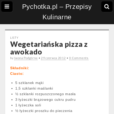
Pychotka.pl – Przepisy
Kulinarne
LISTY
Wegetariańska pizza z
awokado
by
Iwona Podgórna
•
29 czerwca 2012
•
0 Comments
Składniki:
Ciasto:
5 szklanek mąki
1,5 szklanki maślanki
½ szklanki rozpuszczonego masła
3 łyżeczki brązowego cukru pudru
1 łyżeczka soli
½ łyżeczki proszku do pieczenia