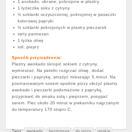
1 avokado, obrane, pokrojone w plastry
1 łyżeczka soku z cytryny
½ szklanki oczyszczonej, pokrojonej w paseczki
kolorowej papryki
½ szklanki pokrojonych w plastry pieczarek
tarty parmezan
1 łyżka oliwy
sól, pieprz
Sposób przyrządzenia:
Plastry awokado skropić sokiem z cytryny,
wymieszać. Na patelni rozgrzać oliwę, dodać
pieczarki i paprykę, smażyć mieszając 5 minut. Na
posmarowanym sosem spodzie pizzy ułożyć plastry
awokado i pieczarki podsmażone z papryką,
przyprawić do smaku solą i pieprzem, posypać
serem. Piec około 20 minut w piekarniku nagrzanym
do temperatury 170 stopni C.
Tags:
awokado
bezmięsna
do pizzy
jarskie