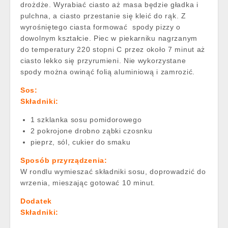
drożdże. Wyrabiać ciasto aż masa będzie gładka i
pulchna, a ciasto przestanie się kleić do rąk. Z
wyrośniętego ciasta formować spody pizzy o
dowolnym kształcie. Piec w piekarniku nagrzanym
do temperatury 220 stopni C przez około 7 minut aż
ciasto lekko się przyrumieni. Nie wykorzystane
spody można owinąć folią aluminiową i zamrozić.
Sos:
Składniki:
1 szklanka sosu pomidorowego
2 pokrojone drobno ząbki czosnku
pieprz, sól, cukier do smaku
Sposób przyrządzenia:
W rondlu wymieszać składniki sosu, doprowadzić do
wrzenia, mieszając gotować 10 minut.
Dodatek
Składniki: