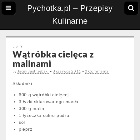
Pychotka.pl – Przepisy
Kulinarne
LISTY
Wątróbka cielęca z
malinami
by
Jacek Jastrzębski
•
8 czerwca 2011
•
0 Comments
Składniki:
600 g wątróbki cielęcej
3 łyżki sklarowanego masła
300 g malin
1 łyżeczka cukru pudru
sól
pieprz