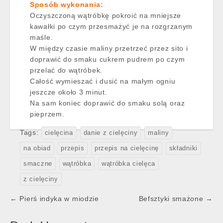
Sposób wykonania:
Oczyszczoną wątróbkę pokroić na mniejsze
kawałki po czym przesmażyć je na rozgrzanym
maśle.
W między czasie maliny przetrzeć przez sito i
doprawić do smaku cukrem pudrem po czym
przelać do wątróbek.
Całość wymieszać i dusić na małym ogniu
jeszcze około 3 minut.
Na sam koniec doprawić do smaku solą oraz
pieprzem.
Tags:
cielęcina
danie z cielęciny
maliny
na obiad
przepis
przepis na cielęcinę
składniki
smaczne
wątróbka
wątróbka cielęca
z cielęciny
Post
← Pierś indyka w miodzie
Befsztyki smażone →
navigation