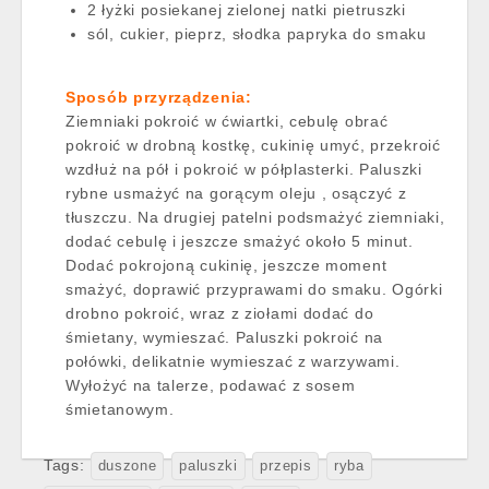
2 łyżki posiekanej zielonej natki pietruszki
sól, cukier, pieprz, słodka papryka do smaku
Sposób przyrządzenia:
Ziemniaki pokroić w ćwiartki, cebulę obrać
pokroić w drobną kostkę, cukinię umyć, przekroić
wzdłuż na pół i pokroić w półplasterki. Paluszki
rybne usmażyć na gorącym oleju , osączyć z
tłuszczu. Na drugiej patelni podsmażyć ziemniaki,
dodać cebulę i jeszcze smażyć około 5 minut.
Dodać pokrojoną cukinię, jeszcze moment
smażyć, doprawić przyprawami do smaku. Ogórki
drobno pokroić, wraz z ziołami dodać do
śmietany, wymieszać. Paluszki pokroić na
połówki, delikatnie wymieszać z warzywami.
Wyłożyć na talerze, podawać z sosem
śmietanowym.
Tags:
duszone
paluszki
przepis
ryba