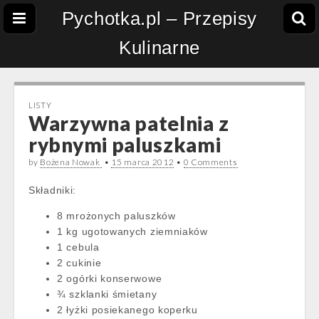
Pychotka.pl – Przepisy
Kulinarne
LISTY
Warzywna patelnia z
rybnymi paluszkami
by
Bożena Nowak
•
15 marca 2012
•
0 Comments
Składniki:
8 mrożonych paluszków
1 kg ugotowanych ziemniaków
1 cebula
2 cukinie
2 ogórki konserwowe
¾ szklanki śmietany
2 łyżki posiekanego koperku