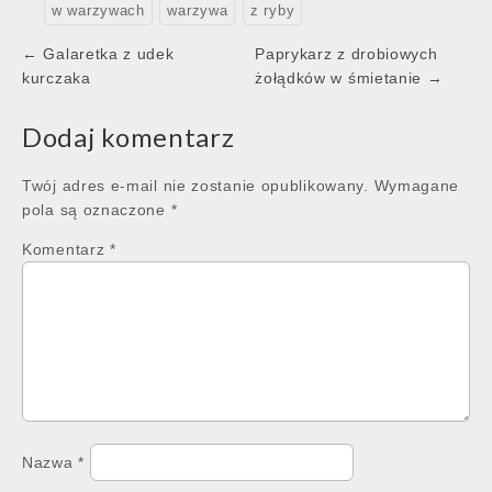
w warzywach
warzywa
z ryby
Post
← Galaretka z udek
Paprykarz z drobiowych
navigation
kurczaka
żołądków w śmietanie →
Dodaj komentarz
Twój adres e-mail nie zostanie opublikowany.
Wymagane
pola są oznaczone
*
Komentarz
*
Nazwa
*