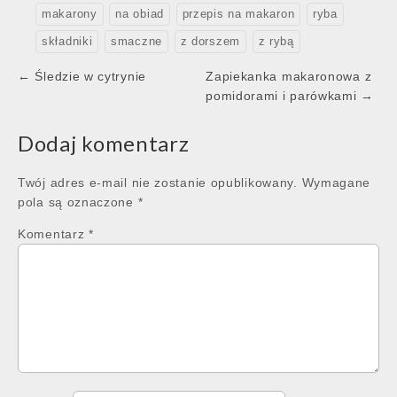
makarony
na obiad
przepis na makaron
ryba
składniki
smaczne
z dorszem
z rybą
Post
← Śledzie w cytrynie
Zapiekanka makaronowa z
navigation
pomidorami i parówkami →
Dodaj komentarz
Twój adres e-mail nie zostanie opublikowany.
Wymagane
pola są oznaczone
*
Komentarz
*