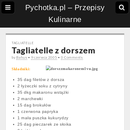
Pychotka.pl – Przepisy
Kulinarne
TAGLIATELLE
Tagliatelle z dorszem
by
Bahus
•
9 czerwca 2005
•
0 Comments
Składniki:
35 dag filetów z dorsza
2 łyżeczki soku z cytryny
35 dkg makaronu wstążki
2 marchewki
15 dag brokułów
1 czerwona papryka
1 mała puszka kukurydzy
25 dag pieczarek ze słoika