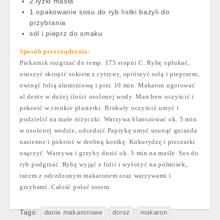
2 łyżki masła
1 opakowanie sosu do ryb listki bazyli do
przybrania
sól i pieprz do smaku
Sposób przyrządzenia:
Piekarnik rozgrzać do temp. 175 stopni C. Rybę opłukać,
osuszyć skropić sokiem z cytryny, oprószyć solą i pieprzem,
owinąć folią aluminiową i piec 10 min. Makaron ugotować
al dente w dużej ilości osolonej wody. Marchew oczyścić i
pokroić w cienkie plasterki. Brokuły oczyścić umyć i
podzielić na małe różyczki. Warzywa blanszować ok. 5 min.
w osolonej wodzie, odcedzić.Paprykę umyć usunąć gniazda
nasienne i pokroić w drobną kostkę. Kukurydzę i pieczarki
osączyć. Warzywa i grzyby dusić ok. 5 min na maśle. Sos do
ryb podgrzać. Rybę wyjąć z folii i wyłożyć na półmisek,
razem z odcedzonym makaronem oraz warzywami i
grzybami. Całość polać sosem.
Tags:
danie makaronowe
dorsz
makaron