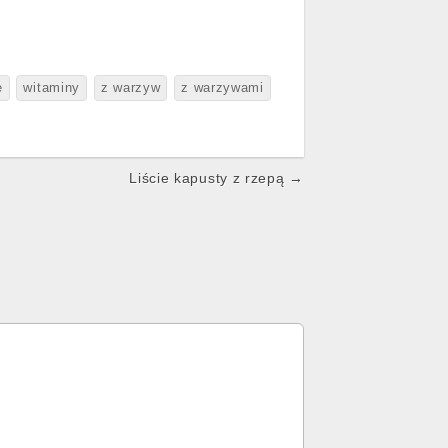
e
witaminy
z warzyw
z warzywami
Liście kapusty z rzepą →