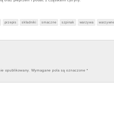
ą oraz pieprzem i podać z cząstkami cytryny.
przepis
składniki
smaczne
szpinak
warzywa
warzywn
nie opublikowany.
Wymagane pola są oznaczone
*