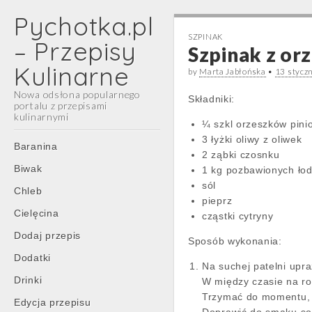
Pychotka.pl
SZPINAK
– Przepisy
Szpinak z or
Kulinarne
by
Marta Jabłońska
•
13 stycz
Nowa odsłona popularnego
Składniki:
portalu z przepisami
kulinarnymi
¼ szkl orzeszków pini
3 łyżki oliwy z oliwek
Main
Skip
Baranina
2 ząbki czosnku
menu
to
Biwak
1 kg pozbawionych łod
content
sól
Chleb
pieprz
Cielęcina
cząstki cytryny
Dodaj przepis
Sposób wykonania:
Dodatki
Na suchej patelni upra
Drinki
W między czasie na ro
Trzymać do momentu, a
Edycja przepisu