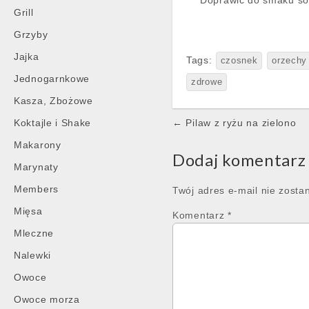
Doprawić do smaku sol
Grill
Grzyby
Jajka
Tags:
czosnek
orzechy
Jednogarnkowe
zdrowe
Kasza, Zbożowe
Post
Koktajle i Shake
← Pilaw z ryżu na zielono
navigation
Makarony
Dodaj komentarz
Marynaty
Members
Twój adres e-mail nie zosta
Mięsa
Komentarz
*
Mleczne
Nalewki
Owoce
Owoce morza