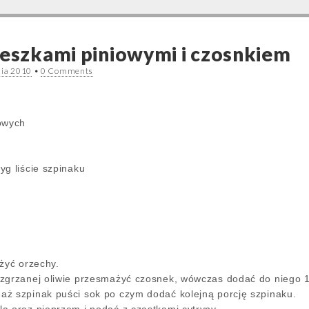
zeszkami piniowymi i czosnkiem
nia 2010
•
0 Comments
owych
yg liście szpinaku
żyć orzechy.
zgrzanej oliwie przesmażyć czosnek, wówczas dodać do niego 1
ż szpinak puści sok po czym dodać kolejną porcję szpinaku.