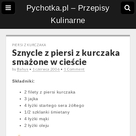
Pychotka.pl – Przepisy
Kulinarne
PIERSI Z KURCZAKA
Sznycle z piersi z kurczaka
smażone w cieście
by
Bahus
•
1 czerwca 2006
•
1 Comment
Składniki:
2 filety z piersi kurczaka
3 jajka
4 łyżki startego sera żółtego
1/2 szklanki śmietany
4 łyżki mąki
2 łyżki oleju