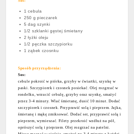
Sos:
1 cebula
250 g pieczarek
5 dag szynki
1/2 szklanki gęstej śmietany
2 łyżki oleju
1/2 pęczka szczypiorku
1 ząbek czosnku
Sposób przyrządzenia:
Sos:
cebule pokroić w piórka, grzyby w ćwiartki, szynkę w
paski. Szczypiorek i czosnek posiekać. Olej rozgrzać w
rondelku, wrzucić cebulę, grzyby oraz szynkę, smażyć
przez 3-4 minuty. Wlać śmietanę, dusić 10 minut. Dodać
szczypiorek i czosnek. Przyprawić solą i pieprzem. Jajka,
śmietanę i mąkę zmiksować. Dodać ser, przyprawić solą i
pieprzem, wymieszać. Filety przekroić wzdłuż na pół,
oprószyć solą i pieprzem. Olej rozgrzać na patelni.
Mięso maczać w cieście, smażyć po 3-4 minuty z każdej