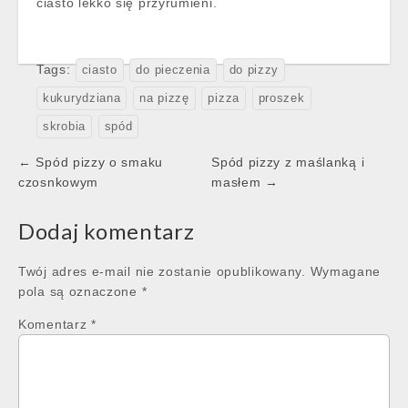
ciasto lekko się przyrumieni.
Tags:
ciasto
do pieczenia
do pizzy
kukurydziana
na pizzę
pizza
proszek
skrobia
spód
Post
← Spód pizzy o smaku
Spód pizzy z maślanką i
navigation
czosnkowym
masłem →
Dodaj komentarz
Twój adres e-mail nie zostanie opublikowany.
Wymagane
pola są oznaczone
*
Komentarz
*