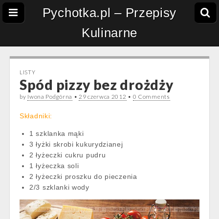
Pychotka.pl – Przepisy
Kulinarne
LISTY
Spód pizzy bez drożdży
by
Iwona Podgórna
•
29 czerwca 2012
•
0 Comments
Składniki:
1 szklanka mąki
3 łyżki skrobi kukurydzianej
2 łyżeczki cukru pudru
1 łyżeczka soli
2 łyżeczki proszku do pieczenia
2/3 szklanki wody