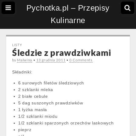
Pychotka.pl – Przepisy
Kulinarne
LISTY
Śledzie z prawdziwkami
by
Malwina
•
13 grudnia 2011
•
0 Comments
Składniki:
6 surowych filetów śledziowych
2 szklanki mleka
2 białe cebule
5 dag suszonych prawdziwków
1 łyżka masła
1/2 szklanki miodu
1/2 szklanki sparzonych orzechów laskowych
pieprz