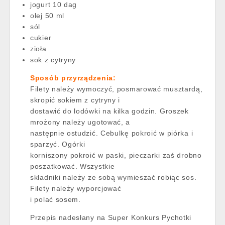
jogurt 10 dag
olej 50 ml
sól
cukier
zioła
sok z cytryny
Sposób przyrządzenia:
Filety należy wymoczyć, posmarować musztardą,
skropić sokiem z cytryny i
dostawić do lodówki na kilka godzin. Groszek
mrożony należy ugotować, a
następnie ostudzić. Cebulkę pokroić w piórka i
sparzyć. Ogórki
korniszony pokroić w paski, pieczarki zaś drobno
poszatkować. Wszystkie
składniki należy ze sobą wymieszać robiąc sos.
Filety należy wyporcjować
i polać sosem.
Przepis nadesłany na Super Konkurs Pychotki