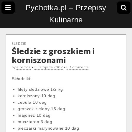
Pychotka.pl – Przepisy
Kulinarne
ŚLEDZIE
Śledzie z groszkiem i
korniszonami
by
albertos
•
3 listopada 2009
•
0 Comments
Składniki:
filety śledziowe 1/2 kg
korniszony 10 dag
cebula 10 dag
groszek zielony 15 dag
majonez 10 dag
musztarda 3 dag
pieczarki marynowane 10 dag