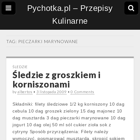
Pychotka.pl – Przepisy
Kulinarne
TAG:
PIECZARKI MARYNOWANE
ŚLEDZIE
Śledzie z groszkiem i
korniszonami
by
albertos
•
3 listopada 2009
•
0 Comments
Składniki: filety śledziowe 1/2 kg korniszony 10 dag
cebula 10 dag groszek zielony 15 dag majonez 10
dag musztarda 3 dag pieczarki marynowane 10 dag
jogurt 10 dag olej 50 ml sól cukier zioła sok z
cytryny Sposób przyrządzenia: Filety należy
wymoczyć, posmarować musztardą, skropić sokiem