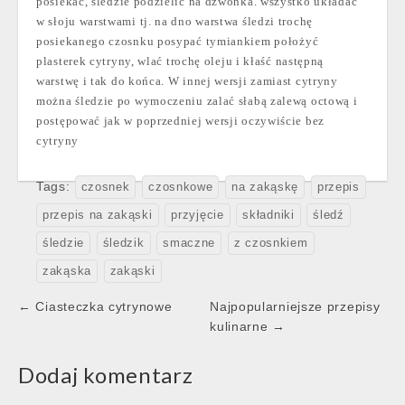
posiekać, śledzie podzielić na dzwonka. wszystko układać
w słoju warstwami tj. na dno warstwa śledzi trochę
posiekanego czosnku posypać tymiankiem położyć
plasterek cytryny,
wlać trochę oleju i kłaść następną
warstwę i tak do końca. W innej wersji zamiast cytryny
można śledzie po wymoczeniu zalać słabą zalewą octową i
postępować jak w poprzedniej wersji oczywiście bez
cytryny
Tags:
czosnek
czosnkowe
na zakąskę
przepis
przepis na zakąski
przyjęcie
składniki
śledź
śledzie
śledzik
smaczne
z czosnkiem
zakąska
zakąski
Post
← Ciasteczka cytrynowe
Najpopularniejsze przepisy
navigation
kulinarne →
Dodaj komentarz