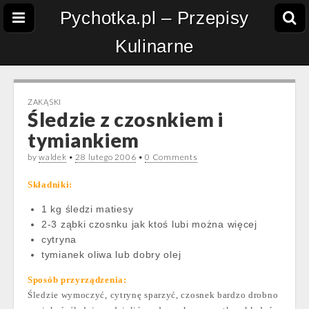
Pychotka.pl – Przepisy
Kulinarne
ZAKĄSKI
Śledzie z czosnkiem i
tymiankiem
by
waldek
•
28 lutego 2006
•
0 Comments
Składniki:
1 kg śledzi matiesy
2-3 ząbki czosnku jak ktoś lubi można więcej
cytryna
tymianek oliwa lub dobry olej
Sposób przyrządzenia:
Śledzie wymoczyć, cytrynę sparzyć, czosnek bardzo drobno