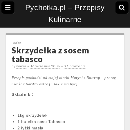
Pychotka.pl – Przepisy
Kulinarne
DRÓB
Skrzydełka z sosem
tabasco
by
wania
•
16 września 2006
•
0 Comments
Przepis pochodzi od mojej ciotki Marysi z Bottrop – proszę
uważać bardzo ostre ( i takie ma być)
Składniki:
1kg skrzydełek
1 butelka sosu Tabasco
2 łyżki masła