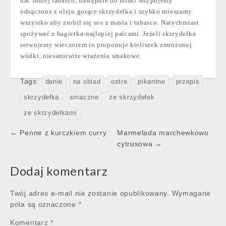
dać mniej tabasco, następnie do miski wsypujemy
odsączone z oleju gorące skrzydełka i szybko mieszamy
wszystko aby zrobił się sos z masła i tabasco. Natychmiast
spożywać z bagietka-najlepiej palcami. Jeżeli skrzydełka
serwujemy wieczorem to proponuje kieliszek zmrożonej
wódki, niesamowite wrażenia smakowe.
Tags:
danie
na obiad
ostre
pikantne
przepis
skrzydełka
smaczne
ze skrzydełek
ze skrzydełkami
Post
← Penne z kurczkiem curry
Marmelada marchewkowo
navigation
cytrusowa →
Dodaj komentarz
Twój adres e-mail nie zostanie opublikowany.
Wymagane
pola są oznaczone
*
Komentarz
*