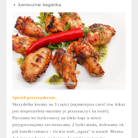
koniecznie bagietka.
Sposób przyrządzenia:
Skrzydełka kroimy na 3 części (najmniejsza cześć tzw. kikut
jest niepotrzebny-możemy je przeznaczyć na rosół).
Pieczemy we frytkownicy na lekki brąz w misce
przygotowujemy sos-wrzucamy 2 łyżki masła, dolewamy ok.
pół butelki tabasco – ile kto woli „ognia” w ustach. Można