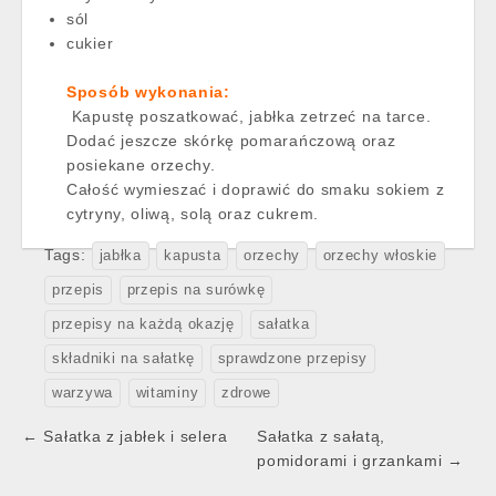
sól
cukier
Sposób wykonania:
Kapustę poszatkować, jabłka zetrzeć na tarce.
Dodać jeszcze skórkę pomarańczową oraz
posiekane orzechy.
Całość wymieszać i doprawić do smaku sokiem z
cytryny, oliwą, solą oraz cukrem.
Tags:
jabłka
kapusta
orzechy
orzechy włoskie
przepis
przepis na surówkę
przepisy na każdą okazję
sałatka
składniki na sałatkę
sprawdzone przepisy
warzywa
witaminy
zdrowe
Post
← Sałatka z jabłek i selera
Sałatka z sałatą,
navigation
pomidorami i grzankami →