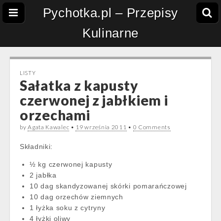
Pychotka.pl – Przepisy
Kulinarne
LISTY
Sałatka z kapusty
czerwonej z jabłkiem i
orzechami
by
Agata Kawalec
•
19 września 2011
•
0 Comments
Składniki:
½ kg czerwonej kapusty
2 jabłka
10 dag skandyzowanej skórki pomarańczowej
10 dag orzechów ziemnych
1 łyżka soku z cytryny
4 łyżki oliwy