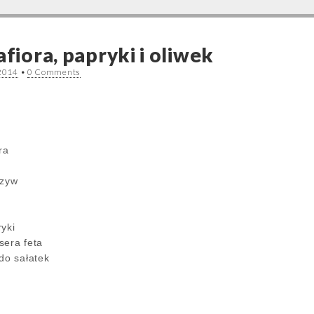
afiora, papryki i oliwek
 2014
•
0 Comments
ra
rzyw
yki
sera feta
do sałatek