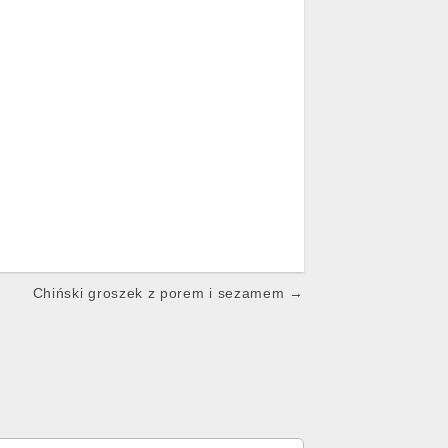
Chiński groszek z porem i sezamem →