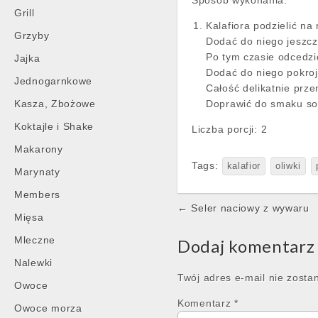
Sposób wykonania:
Grill
Kalafiora podzielić na
Grzyby
Dodać do niego jeszcz
Po tym czasie odcedzić 
Jajka
Dodać do niego pokrojo
Jednogarnkowe
Całość delikatnie prze
Kasza, Zbożowe
Doprawić do smaku so
Koktajle i Shake
Liczba porcji:
2
Makarony
Tags:
kalafior
oliwki
Marynaty
Members
Post
← Seler naciowy z wywaru
Mięsa
navigation
Mleczne
Dodaj komentarz
Nalewki
Twój adres e-mail nie zosta
Owoce
Komentarz
*
Owoce morza