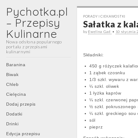
Pychotka.pl
PORADY I CIEKAWOSTKI
– Przepisy
Sałatka z kal
Kulinarne
by
Ewelina Gad
•
10 stycznia
Nowa odsłona popularnego
portalu z przepisami
kulinarnymi
Składniki:
Main
Skip
Baranina
450 g różyczek kalafio
menu
to
1 ząbek czosnku
Biwak
content
1/3 szkl. wywaru z wa
Chleb
¼ szkl. oliwek
1 łyżka kaprów
Cielęcina
¼ szkl. czerwonej papr
Dodaj przepis
½ szkl. pokruszonego 
¼ szkl. greckiego sou 
Dodatki
sól
Drinki
pieprz
Edycja przepisu