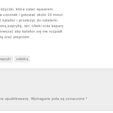
 różyczki, które zalać wywarem.
e czosnek i gotować około 10 minut.
kalafior i przełożyć do salaterki.
ną paprykę, ser, oliwki oraz kapary.
mieszać aby kalafior się nie rozpadł.
lą oraz pieprzem.
papryki
sałatka
nie opublikowany.
Wymagane pola są oznaczone
*