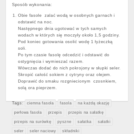
Sposób wykonania:
Obie fasole zalać wodą w osobnych garnach i
odstawić na noc.
Następnego dnia ugotować w tych samych
wodach w których się moczyły około 1,5 godziny.
Pod koniec gotowania osolić wodę 1 łyżeczką
soli.
Po tym czasie fasolę odcedzić i odstawić do
ostygnięcia i wymieszać razem.
Wówczas dodać do nich pokrojony w słupki seler.
Skropić całość sokiem z cytryny oraz olejem.
Doprawić do smaku rozgniecionym czosnkiem,
solą ora pieprzem.
Tags:
ciemna fasola
fasola
na każdą okazję
perłowa fasola
przepis
przepis na sałatkę
przepis na surówkę
pyszne
sałatka
sałatki
seler
seler naciowy
składniki