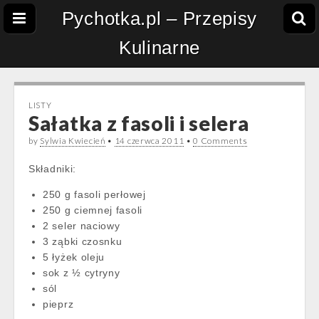
Pychotka.pl – Przepisy
Kulinarne
LISTY
Sałatka z fasoli i selera
by
Sylwia Kwiecień
•
14 czerwca 2011
•
0 Comments
Składniki:
250 g fasoli perłowej
250 g ciemnej fasoli
2 seler naciowy
3 ząbki czosnku
5 łyżek oleju
sok z ½ cytryny
sól
pieprz