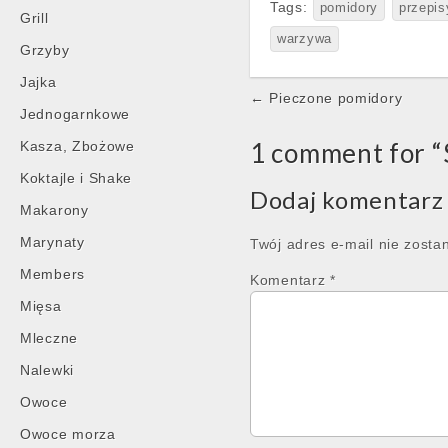
Tags:
pomidory
przepis
Grill
warzywa
Grzyby
Jajka
Post
← Pieczone pomidory
Jednogarnkowe
navigation
1 comment for “
Kasza, Zbożowe
Koktajle i Shake
Dodaj komentarz
Makarony
Marynaty
Twój adres e-mail nie zosta
Members
Komentarz
*
Mięsa
Mleczne
Nalewki
Owoce
Owoce morza