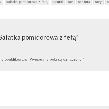
y
sałatka pomidorowa z fetą
sałatki
ser
ser feta
sery
s
Sałatka pomidorowa z fetą
”
nie opublikowany.
Wymagane pola są oznaczone
*