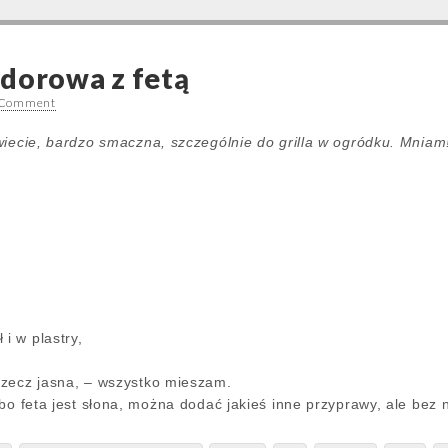
dorowa z fetą
 Comment
wiecie, bardzo smaczna, szczególnie do grilla w ogródku. Mniam
 i w plastry,
 rzecz jasna, – wszystko mieszam.
ć, bo feta jest słona, można dodać jakieś inne przyprawy, ale be