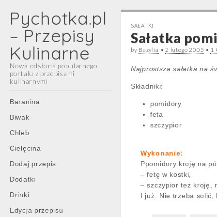
Pychotka.pl
SAŁATKI
– Przepisy
Sałatka pomi
Kulinarne
by
Bazylia
•
2 lutego 2005
•
1
Nowa odsłona popularnego
Najprostsza sałatka na ś
portalu z przepisami
kulinarnymi
Składniki:
Main
Skip
Baranina
pomidory
menu
to
feta
Biwak
content
szczypior
Chleb
Cielęcina
Wykonanie:
Dodaj przepis
Ppomidory kroję na pół
– fetę w kostki,
Dodatki
– szczypior też kroję,
Drinki
I już. Nie trzeba soli
Edycja przepisu