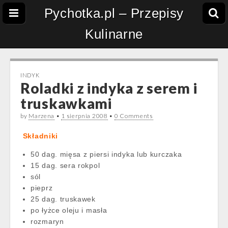
Pychotka.pl – Przepisy
Kulinarne
INDYK
Roladki z indyka z serem i
truskawkami
by
Marzena
•
1 sierpnia 2008
•
0 Comments
Składniki
50 dag. mięsa z piersi indyka lub kurczaka
15 dag. sera rokpol
sól
pieprz
25 dag. truskawek
po łyżce oleju i masła
rozmaryn