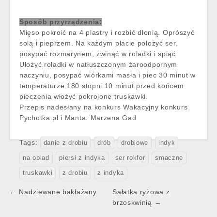
Sposób przyrządzenia:
Mięso pokroić na 4 plastry i rozbić dłonią. Oprószyć
solą i pieprzem. Na każdym płacie położyć ser,
posypać rozmarynem, zwinąć w roladki i spiąć.
Ułożyć roladki w natłuszczonym żaroodpornym
naczyniu, posypać wiórkami masła i piec 30 minut w
temperaturze 180 stopni.10 minut przed końcem
pieczenia włożyć pokrojone truskawki.
Przepis nadesłany na konkurs Wakacyjny konkurs
Pychotka.pl i Manta. Marzena Gad
Tags:
danie z drobiu
drób
drobiowe
indyk
na obiad
piersi z indyka
ser rokfor
smaczne
truskawki
z drobiu
z indyka
Post
← Nadziewane bakłażany
Sałatka ryżowa z
navigation
brzoskwinią →