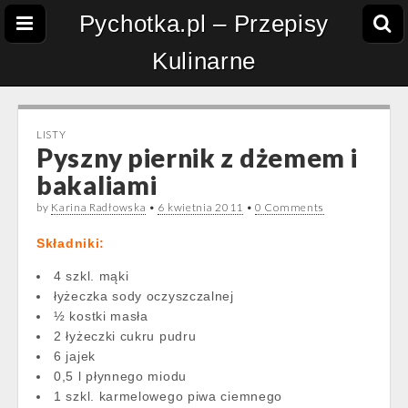
Pychotka.pl – Przepisy
Kulinarne
LISTY
Pyszny piernik z dżemem i
bakaliami
by
Karina Radłowska
•
6 kwietnia 2011
•
0 Comments
Składniki:
4 szkl. mąki
łyżeczka sody oczyszczalnej
½ kostki masła
2 łyżeczki cukru pudru
6 jajek
0,5 l płynnego miodu
1 szkl. karmelowego piwa ciemnego