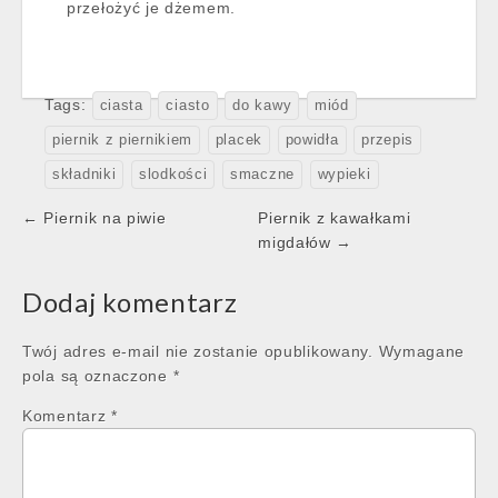
przełożyć je dżemem.
Tags:
ciasta
ciasto
do kawy
miód
piernik z piernikiem
placek
powidła
przepis
składniki
slodkości
smaczne
wypieki
Post
← Piernik na piwie
Piernik z kawałkami
navigation
migdałów →
Dodaj komentarz
Twój adres e-mail nie zostanie opublikowany.
Wymagane
pola są oznaczone
*
Komentarz
*