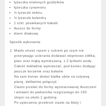
łyżeczka mielonych goździków
łyżeczka cynamonu
½ łyżeczki imbiru
½ łyżeczki kolendry
1 szkl. posiekanych bakalii
tłuszcz do formy
dżem śliwkowy
Sposób wykonania:
Masło utrzeć razem z cukrem po czym nie
przerywając ucierania dodawać stopniowo żółtka,
piwo oraz mąkę wymieszaną z 2 łyżkami wody.
Całość dokładnie wymieszać, pod koniec dodając
jeszcze korzenie oraz bakalie.
Na sam koniec dodać białka ubite na sztywną
pianę, delikatnie połączyć.
Ciasto przelać do formy wysmarowanej tłuszczem
i wstawić do piekarnika rozgrzanego do 150
stopni na około 1 godzinę.
Po upieczeniu przekroić ciasto na blaty i