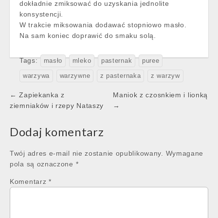
dokładnie zmiksować do uzyskania jednolite
konsystencji.
W trakcie miksowania dodawać stopniowo masło.
Na sam koniec doprawić do smaku solą.
Tags:
masło
mleko
pasternak
puree
warzywa
warzywne
z pasternaka
z warzyw
Post
← Zapiekanka z
Maniok z czosnkiem i lionką
navigation
ziemniaków i rzepy Nataszy
→
Dodaj komentarz
Twój adres e-mail nie zostanie opublikowany.
Wymagane
pola są oznaczone
*
Komentarz
*