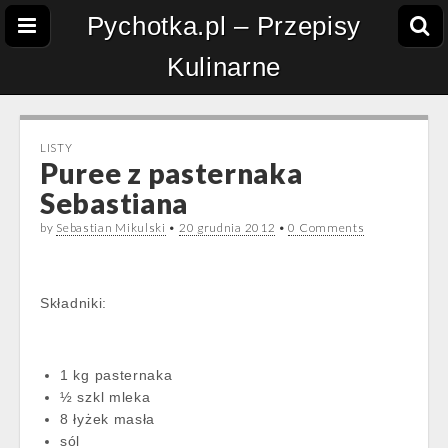
Pychotka.pl – Przepisy
Kulinarne
LISTY
Puree z pasternaka
Sebastiana
by
Sebastian Mikulski
•
20 grudnia 2012
•
0 Comments
Składniki:
1 kg pasternaka
½ szkl mleka
8 łyżek masła
sól