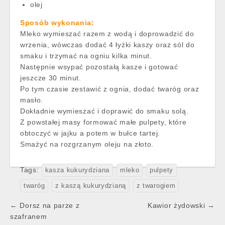
olej
Sposób wykonania:
Mleko wymieszać razem z wodą i doprowadzić do
wrzenia, wówczas dodać 4 łyżki kaszy oraz sól do
smaku i trzymać na ogniu kilka minut.
Następnie wsypać pozostałą kasze i gotować
jeszcze 30 minut.
Po tym czasie zestawić z ognia, dodać twaróg oraz
masło.
Dokładnie wymieszać i doprawić do smaku solą.
Z powstałej masy formować małe pulpety, które
obtoczyć w jajku a potem w bułce tartej.
Smażyć na rozgrzanym oleju na złoto.
Tags:
kasza kukurydziana
mleko
pulpety
twaróg
z kaszą kukurydzianą
z twarogiem
Post
← Dorsz na parze z
Kawior żydowski →
navigation
szafranem