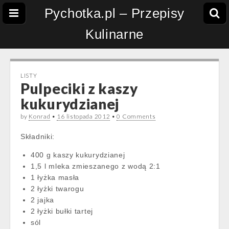
Pychotka.pl – Przepisy
Kulinarne
LISTY
Pulpeciki z kaszy
kukurydzianej
by
Konrad
•
16 listopada 2012
•
0 Comments
Składniki:
400 g kaszy kukurydzianej
1,5 l mleka zmieszanego z wodą 2:1
1 łyżka masła
2 łyżki twarogu
2 jajka
2 łyżki bułki tartej
sól