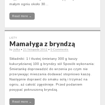
małym ogniu około 30…
Read more →
LISTY
Mamałyga z bryndzą
by
Jolka
•
21 listopada 2012
•
0 Comments
Składniki: 1 l tłustej śmietany 300 g kaszy
kukurydzianej 100 g bryndzy sól Sposób wykonania:
Śmietankę doprowadzić do wrzenia po czym nie
przerywając mieszania dodawać stopniowo kaszę.
Następnie doprawić do smaku solą i trzymać na
ogniu, aż całość zgęstnieje. Przed podaniem
posypać pokruszoną bryndzą.
Read more →