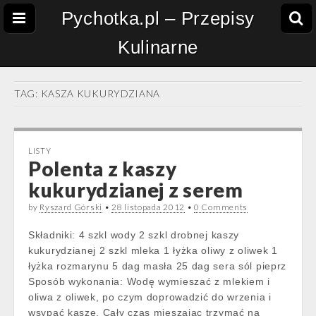
Pychotka.pl – Przepisy
Kulinarne
TAG:
KASZA KUKURYDZIANA
LISTY
Polenta z kaszy
kukurydzianej z serem
by
Ryszard Górski
•
28 listopada 2012
•
0 Comments
Składniki: 4 szkl wody 2 szkl drobnej kaszy
kukurydzianej 2 szkl mleka 1 łyżka oliwy z oliwek 1
łyżka rozmarynu 5 dag masła 25 dag sera sól pieprz
Sposób wykonania: Wodę wymieszać z mlekiem i
oliwa z oliwek, po czym doprowadzić do wrzenia i
wsypać kasze. Cały czas mieszając trzymać na