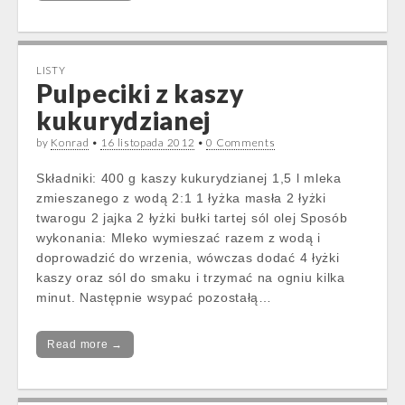
LISTY
Pulpeciki z kaszy
kukurydzianej
by
Konrad
•
16 listopada 2012
•
0 Comments
Składniki: 400 g kaszy kukurydzianej 1,5 l mleka
zmieszanego z wodą 2:1 1 łyżka masła 2 łyżki
twarogu 2 jajka 2 łyżki bułki tartej sól olej Sposób
wykonania: Mleko wymieszać razem z wodą i
doprowadzić do wrzenia, wówczas dodać 4 łyżki
kaszy oraz sól do smaku i trzymać na ogniu kilka
minut. Następnie wsypać pozostałą…
Read more →