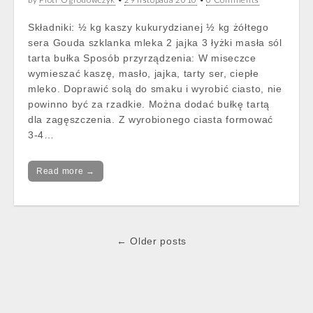
Składniki: ½ kg kaszy kukurydzianej ½ kg żółtego
sera Gouda szklanka mleka 2 jajka 3 łyżki masła sól
tarta bułka Sposób przyrządzenia: W miseczce
wymieszać kaszę, masło, jajka, tarty ser, ciepłe
mleko. Doprawić solą do smaku i wyrobić ciasto, nie
powinno być za rzadkie. Można dodać bułkę tartą
dla zagęszczenia. Z wyrobionego ciasta formować
3-4…
Read more →
Post
← Older posts
navigation