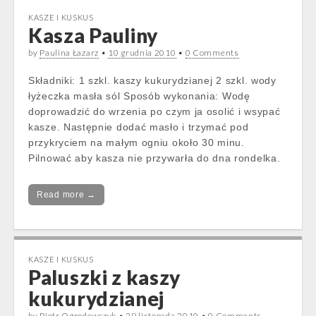
KASZE I KUSKUS
Kasza Pauliny
by
Paulina Łazarz
•
10 grudnia 2010
•
0 Comments
Składniki: 1 szkl. kaszy kukurydzianej 2 szkl. wody
łyżeczka masła sól Sposób wykonania: Wodę
doprowadzić do wrzenia po czym ja osolić i wsypać
kasze. Następnie dodać masło i trzymać pod
przykryciem na małym ogniu około 30 minu.
Pilnować aby kasza nie przywarła do dna rondelka.
Read more →
KASZE I KUSKUS
Paluszki z kaszy
kukurydzianej
by
Piotr Ogrodowczyk
•
29 listopada 2010
•
0 Comments