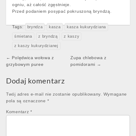
ogniu, aż całość zgęstnieje.
Przed podaniem posypać pokruszoną bryndzą.
Tags:
bryndza
kasza
kasza kukurydziana
śmietana
z bryndzą
z kaszy
z kaszy kukurydzianej
Post
← Polędwica wołowa z
Zupa chlebowa z
navigation
grzybowym puree
pomidorami →
Dodaj komentarz
Twój adres e-mail nie zostanie opublikowany.
Wymagane
pola są oznaczone
*
Komentarz
*