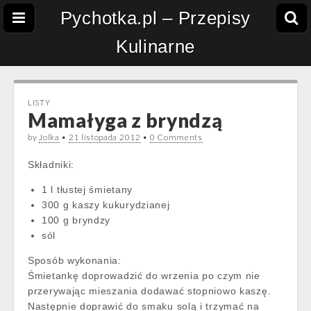
Pychotka.pl – Przepisy
Kulinarne
LISTY
Mamałyga z bryndzą
by
Jolka
•
21 listopada 2012
•
0 Comments
Składniki:
1 l tłustej śmietany
300 g kaszy kukurydzianej
100 g bryndzy
sól
Sposób wykonania:
Śmietankę doprowadzić do wrzenia po czym nie
przerywając mieszania dodawać stopniowo kaszę.
Następnie doprawić do smaku solą i trzymać na