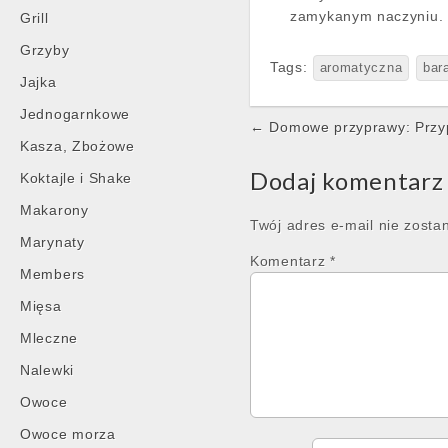
zamykanym naczyniu.
Grill
Grzyby
Tags:
aromatyczna
bar
Jajka
Jednogarnkowe
Post
← Domowe przyprawy: Przyp
Kasza, Zbożowe
navigation
Dodaj komentarz
Koktajle i Shake
Makarony
Twój adres e-mail nie zosta
Marynaty
Komentarz
*
Members
Mięsa
Mleczne
Nalewki
Owoce
Owoce morza