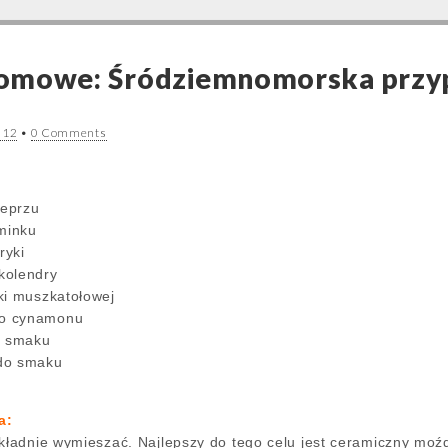
omowe: Śródziemnomorska przyp
012
•
0 Comments
ieprzu
kminku
ryki
 kolendry
łki muszkatołowej
go cynamonu
o smaku
do smaku
a:
okładnie wymieszać. Najlepszy do tego celu jest ceramiczny moź