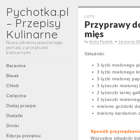
Pychotka.pl
LISTY
– Przepisy
Przyprawy d
Kulinarne
mięs
by
Anita Pawlak
•
16 marca 2
Nowa odsłona popularnego
portalu z przepisami
kulinarnymi
Składniki:
Main
Skip
3 łyżki mielonego p
Baranina
menu
to
3 łyżki mielonego 
Biwak
content
3 łyżki mielonej pap
Chleb
3 łyżeczki mielonej
2 łyżeczki tartej ga
Cielęcina
2 łyżeczki mielone
Dodaj przepis
mielone goździki d
mielony kardamon 
Dodatki
Drinki
Sposób przyrządzeni
Edycja przepisu
Wszystkie składniki d