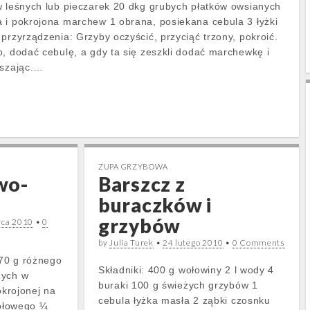
w leśnych lub pieczarek 20 dkg grubych płatków owsianych
 i pokrojona marchew 1 obrana, posiekana cebula 3 łyżki
przyrządzenia: Grzyby oczyścić, przyciąć trzony, pokroić.
o, dodać cebulę, a gdy ta się zeszkli dodać marchewkę i
eszając.…
ZUPA GRZYBOWA
wo-
Barszcz z
buraczków i
grzybów
rca 2010
•
0
by
Julia Turek
•
24 lutego 2010
•
0 Comments
170 g różnego
Składniki: 400 g wołowiny 2 l wody 4
nych w
buraki 100 g świeżych grzybów 1
okrojonej na
cebula łyżka masła 2 ząbki czosnku
wołowego ¼