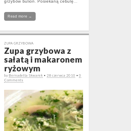
grzybów bulion. Posiekaną cebulę…
Read more →
ZUPA GRZYBOWA
Zupa grzybowa z
sałatą i makaronem
ryżowym
by
Bernadetta Skwarek
•
28 czerwca 2010
•
0
Comments