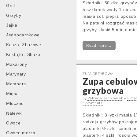
Składniki: 50 dkg grzybó
Grill
5 szklanek wody 1 obrana
Grzyby
masła sól, pieprz Sposób 
Na patelni rozgrzać masł
Jajka
grzyby, dusić 5 minut mi
Jednogarnkowe
Kasza, Zbożowe
Read more →
Koktajle i Shake
Makarony
Marynaty
ZUPA GRZYBOWA
Zupa cebulo
Members
grzybowa
Mięsa
by
Patrycja Bartkowiak
•
3 ma
Comments
Mleczne
Nalewki
Składniki: 3 łyżki masła 
rodzaju grzybów pokrojo
Owoce
plasterki ½ szkl. cebuli p
Owoce morza
plasterki 4 szkl. rosołu 