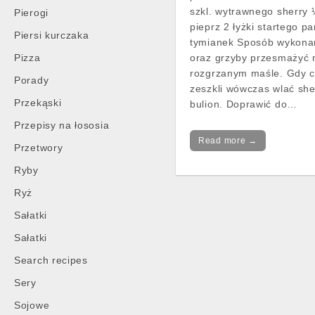
szkl. wytrawnego sherry ¼
Pierogi
pieprz 2 łyżki startego 
Piersi kurczaka
tymianek Sposób wykona
Pizza
oraz grzyby przesmażyć 
rozgrzanym maśle. Gdy c
Porady
zeszkli wówczas wlać she
Przekąski
bulion. Doprawić do…
Przepisy na łososia
Read more →
Przetwory
Ryby
Ryż
Sałatki
Sałatki
Search recipes
Sery
Sojowe