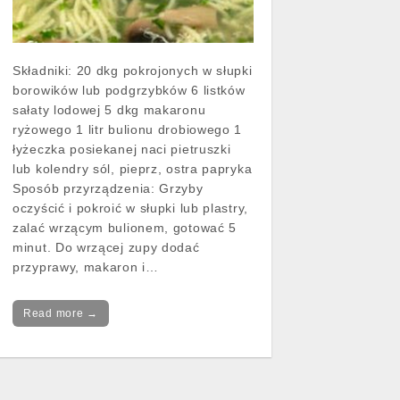
Składniki: 20 dkg pokrojonych w słupki
borowików lub podgrzybków 6 listków
sałaty lodowej 5 dkg makaronu
ryżowego 1 litr bulionu drobiowego 1
łyżeczka posiekanej naci pietruszki
lub kolendry sól, pieprz, ostra papryka
Sposób przyrządzenia: Grzyby
oczyścić i pokroić w słupki lub plastry,
zalać wrzącym bulionem, gotować 5
minut. Do wrzącej zupy dodać
przyprawy, makaron i…
Read more →