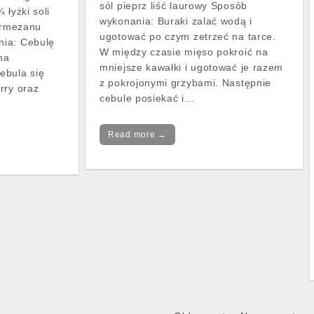
sól pieprz liść laurowy Sposób
 łyżki soli
wykonania: Buraki zalać wodą i
parmezanu
ugotować po czym zetrzeć na tarce.
nia: Cebulę
W między czasie mięso pokroić na
na
mniejsze kawałki i ugotować je razem
ebula się
z pokrojonymi grzybami. Następnie
rry oraz
cebule posiekać i…
Read more →