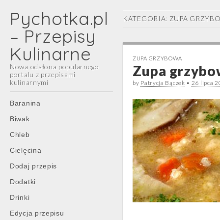
Pychotka.pl
KATEGORIA:
ZUPA GRZYB
– Przepisy
Kulinarne
ZUPA GRZYBOWA
Nowa odsłona popularnego
Zupa grzybo
portalu z przepisami
kulinarnymi
by
Patrycja Bączek
•
26 lipca 
Main
Skip
Baranina
menu
to
Biwak
content
Chleb
Cielęcina
Dodaj przepis
Dodatki
Drinki
Edycja przepisu