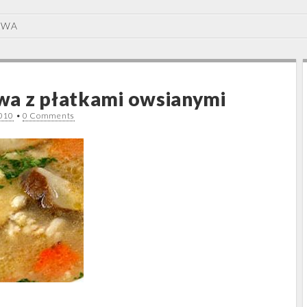
OWA
wa z płatkami owsianymi
2010
•
0 Comments