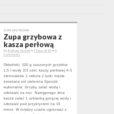
ZUPA GRZYBOWA
Zupa grzybowa z
kasza perłową
by
Andrzej Musioł
•
7 lipca 2010
•
0
Comments
Składniki; 100 g suszonych grzybów
1,5 l wody 2/3 szkl. kaszy perłowej 4-5
ziemniaków 1 cebula 2 łyżki masła
śmietana sól zielenina Sposób
wykonania: Grzyby zalać wodą i
odstawić na noc. Następnego dnia
kasze zalać 1 szklanką gorącej wody i
odstawić pod przykryciem na 15
minut. W miedzy czasie ugotować z