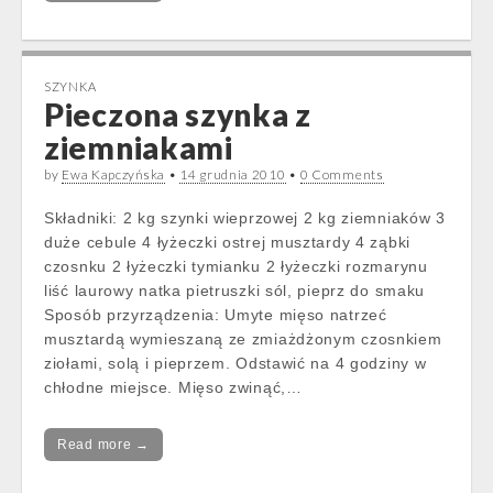
SZYNKA
Pieczona szynka z
ziemniakami
by
Ewa Kapczyńska
•
14 grudnia 2010
•
0 Comments
Składniki: 2 kg szynki wieprzowej 2 kg ziemniaków 3
duże cebule 4 łyżeczki ostrej musztardy 4 ząbki
czosnku 2 łyżeczki tymianku 2 łyżeczki rozmarynu
liść laurowy natka pietruszki sól, pieprz do smaku
Sposób przyrządzenia: Umyte mięso natrzeć
musztardą wymieszaną ze zmiażdżonym czosnkiem
ziołami, solą i pieprzem. Odstawić na 4 godziny w
chłodne miejsce. Mięso zwinąć,…
Read more →