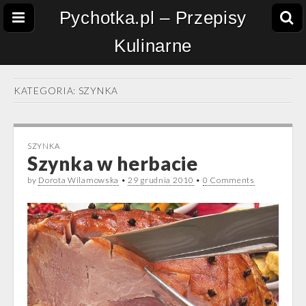
Pychotka.pl – Przepisy
Kulinarne
KATEGORIA:
SZYNKA
SZYNKA
Szynka w herbacie
by
Dorota Wilamowska
•
29 grudnia 2010
•
0 Comments