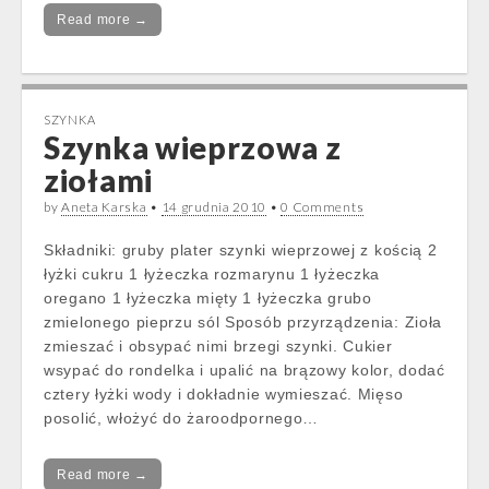
Read more →
SZYNKA
Szynka wieprzowa z
ziołami
by
Aneta Karska
•
14 grudnia 2010
•
0 Comments
Składniki: gruby plater szynki wieprzowej z kością 2
łyżki cukru 1 łyżeczka rozmarynu 1 łyżeczka
oregano 1 łyżeczka mięty 1 łyżeczka grubo
zmielonego pieprzu sól Sposób przyrządzenia: Zioła
zmieszać i obsypać nimi brzegi szynki. Cukier
wsypać do rondelka i upalić na brązowy kolor, dodać
cztery łyżki wody i dokładnie wymieszać. Mięso
posolić, włożyć do żaroodpornego…
Read more →