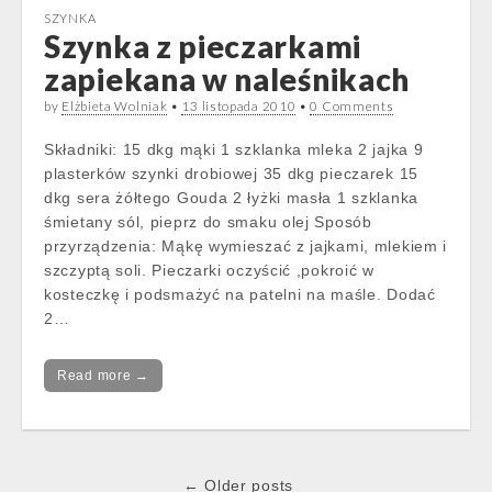
SZYNKA
Szynka z pieczarkami
zapiekana w naleśnikach
by
Elżbieta Wolniak
•
13 listopada 2010
•
0 Comments
Składniki: 15 dkg mąki 1 szklanka mleka 2 jajka 9
plasterków szynki drobiowej 35 dkg pieczarek 15
dkg sera żółtego Gouda 2 łyżki masła 1 szklanka
śmietany sól, pieprz do smaku olej Sposób
przyrządzenia: Mąkę wymieszać z jajkami, mlekiem i
szczyptą soli. Pieczarki oczyścić ,pokroić w
kosteczkę i podsmażyć na patelni na maśle. Dodać
2…
Read more →
Post
← Older posts