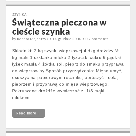
SZYNKA
Świąteczna pieczona w
cieście szynka
by
Renata Majchrzyk
•
14 grudnia 2010
•
0 Comments
Składniki: 2 kg szynki wieprzowej 4 dkg drożdży ½
kg maki 1 szklanka mleka 2 łyżeczki cukru 6 jajek 6
łyżek masła 4 żółtka sól, pieprz do smaku przyprawa
do wieprzowiny Sposób przyrządzenia: Mięso umyć,
osuszyć na papierowym ręczniku, oprószyć , solą,
pieprzem i przyprawą do mięsa wieprzowego.
Pokruszone drożdże wymieszać z 1/3 mąki,
mlekiem…
Read more →