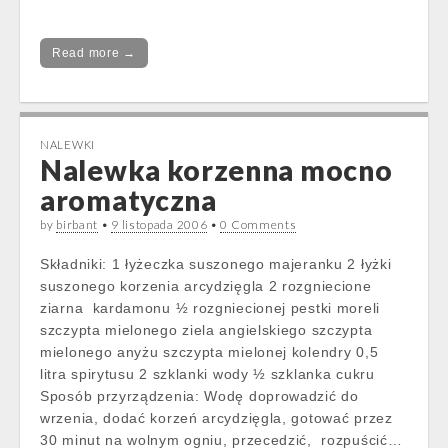
Read more →
NALEWKI
Nalewka korzenna mocno
aromatyczna
by
birbant
•
9 listopada 2006
•
0 Comments
Składniki: 1 łyżeczka suszonego majeranku 2 łyżki
suszonego korzenia arcydzięgla 2 rozgniecione
ziarna kardamonu ½ rozgniecionej pestki moreli
szczypta mielonego ziela angielskiego szczypta
mielonego anyżu szczypta mielonej kolendry 0,5
litra spirytusu 2 szklanki wody ½ szklanka cukru
Sposób przyrządzenia: Wodę doprowadzić do
wrzenia, dodać korzeń arcydzięgla, gotować przez
30 minut na wolnym ogniu, przecedzić, rozpuścić…