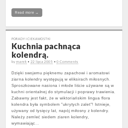
Read more →
PORADY I CIEKAWOSTKI
Kuchnia pachnąca
kolendrą.
by
marek
•
22 lipca 2005
•
0 Comments
Dzięki swojemu pięknemu zapachowi i aromatowi
ziarna kolendry występują w eliksirach miłosnych.
Sproszkowane nasiona i młode liście używane są w
kuchni orientalnej do stymulacji i poprawy trawienia.
Zabawny jest fakt, że w wiktoriańskim lingua flora
kolendra była symbolem "ukrytych zalet"! Istnieje,
używany od tysięcy lat, napój miłosny z kolendry.
Należy zemleć siedem ziaren kolendry,
wymawiając…