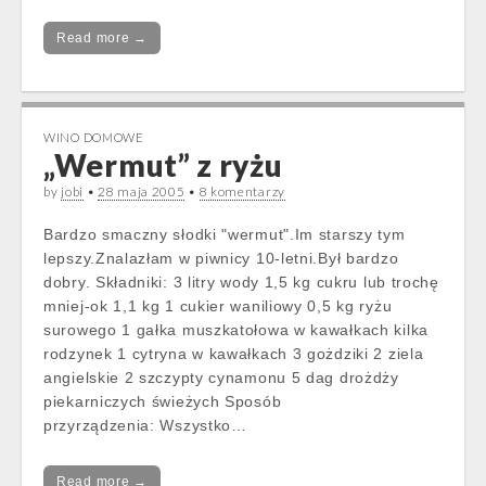
Read more →
WINO DOMOWE
„Wermut” z ryżu
by
jobi
•
28 maja 2005
•
8 komentarzy
Bardzo smaczny słodki "wermut".Im starszy tym
lepszy.Znalazłam w piwnicy 10-letni.Był bardzo
dobry. Składniki: 3 litry wody 1,5 kg cukru lub trochę
mniej-ok 1,1 kg 1 cukier waniliowy 0,5 kg ryżu
surowego 1 gałka muszkatołowa w kawałkach kilka
rodzynek 1 cytryna w kawałkach 3 gożdziki 2 ziela
angielskie 2 szczypty cynamonu 5 dag drożdży
piekarniczych świeżych Sposób
przyrządzenia: Wszystko…
Read more →