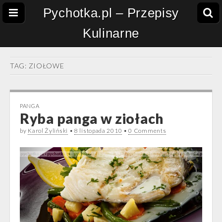
Pychotka.pl – Przepisy
Kulinarne
TAG:
ZIOŁOWE
PANGA
Ryba panga w ziołach
by
Karol Żyliński
•
8 listopada 2010
•
0 Comments