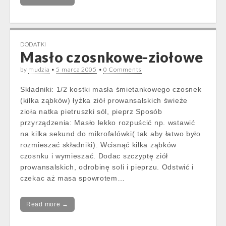
DODATKI
Masło czosnkowe-ziołowe
by
mudzia
•
5 marca 2005
•
0 Comments
Składniki: 1/2 kostki masła śmietankowego czosnek
(kilka ząbków) łyżka ziół prowansalskich świeże
zioła natka pietruszki sól, pieprz Sposób
przyrządzenia: Masło lekko rozpuścić np. wstawić
na kilka sekund do mikrofalówki( tak aby łatwo było
rozmieszać składniki). Wcisnąć kilka ząbków
czosnku i wymieszać. Dodac szczyptę ziół
prowansalskich, odrobinę soli i pieprzu. Odstwić i
czekac aż masa spowrotem…
Read more →