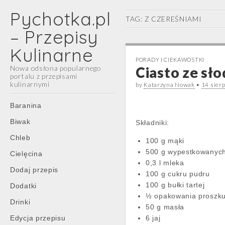
Pychotka.pl
TAG:
Z CZEREŚNIAMI
– Przepisy
Kulinarne
PORADY I CIEKAWOSTKI
Nowa odsłona popularnego
Ciasto ze sł
portalu z przepisami
kulinarnymi
by
Katarzyna Nowak
•
14 sier
Main
Skip
Baranina
menu
to
Biwak
Składniki:
content
Chleb
100 g mąki
500 g wypestkowanych
Cielęcina
0,3 l mleka
Dodaj przepis
100 g cukru pudru
100 g bułki tartej
Dodatki
½ opakowania proszku
Drinki
50 g masła
Edycja przepisu
6 jaj