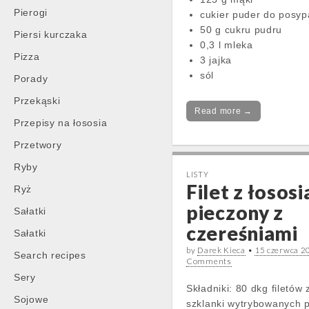
Pierogi
cukier puder do posyp
50 g cukru pudru
Piersi kurczaka
0,3 l mleka
Pizza
3 jajka
sól
Porady
Przekąski
Read more →
Przepisy na łososia
Przetwory
Ryby
LISTY
Filet z łososi
Ryż
pieczony z
Sałatki
czereśniami
Sałatki
by
Darek Kieca
•
15 czerwca 2
Search recipes
Comments
Sery
Składniki: 80 dkg filetów 
Sojowe
szklanki wytrybowanych 