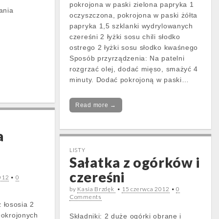
pokrojona w paski zielona papryka 1
ania
oczyszczona, pokrojona w paski żółta
papryka 1,5 szklanki wydrylowanych
czereśni 2 łyżki sosu chili słodko
ostrego 2 łyżki sosu słodko kwaśnego
Sposób przyrządzenia: Na patelni
rozgrzać olej, dodać mięso, smażyć 4
minuty. Dodać pokrojoną w paski…
Read more →
a
LISTY
Sałatka z ogórków i
czereśni
012
•
0
by
Kasia Brzdęk
•
15 czerwca 2012
•
0
Comments
z łososia 2
pokrojonych
Składniki: 2 duże ogórki obrane i