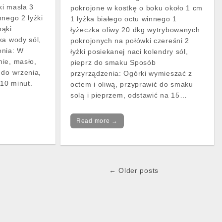
ki masła 3
pokrojone w kostkę o boku około 1 cm
nnego 2 łyżki
1 łyżka białego octu winnego 1
mąki
łyżeczka oliwy 20 dkg wytrybowanych
ka wody sól,
pokrojonych na połówki czereśni 2
enia: W
łyżki posiekanej naci kolendry sól,
ie, masło,
pieprz do smaku Sposób
 do wrzenia,
przyrządzenia: Ogórki wymieszać z
10 minut.
octem i oliwą, przyprawić do smaku
solą i pieprzem, odstawić na 15…
Read more →
← Older posts