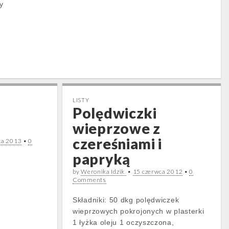
y
LISTY
Polędwiczki
wieprzowe z
czereśniami i
ca 2013
•
0
papryką
by
Weronika Idzik
•
15 czerwca 2012
•
0
Comments
Składniki: 50 dkg polędwiczek
wieprzowych pokrojonych w plasterki
1 łyżka oleju 1 oczyszczona,