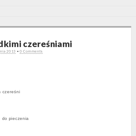
odkimi czereśniami
pnia 2013
•
0 Comments
 czereśni
 do pieczenia