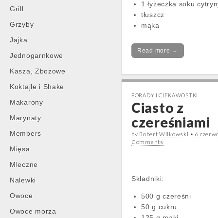
1 łyżeczka soku cytryn
Grill
tłuszcz
Grzyby
mąka
Jajka
Read more →
Jednogarnkowe
Kasza, Zbożowe
Koktajle i Shake
PORADY I CIEKAWOSTKI
Makarony
Ciasto z
Marynaty
czereśniami
Members
by
Robert Wilkowski
•
6 czerw
Comments
Mięsa
Mleczne
Składniki:
Nalewki
Owoce
500 g czereśni
50 g cukru
Owoce morza
125 g mąki