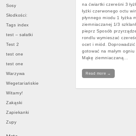
na ćwiartki czereśni 3 łyż
Sosy
łyżki czerwonego octu wi
Słodkości:
płynnego miodu 1 łyżka 
ziemniaczanej 1/3 szklan
Tags index
pieprz Sposób przyrządz
test – sałatki
rondlu wymieszać czereśn
Test 2
ocet i miód. Doprowadzić
gotować na małym ogniu 
test one
Mąkę ziemniaczaną…
test one
Warzywa
Read more →
Wegetariańskie
Witamy!
Zakąski
Post
navigation
Zapiekanki
Zupy