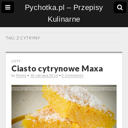
Pychotka.pl – Przepisy
Kulinarne
TAG:
Z CYTRYNY
LISTY
Ciasto cytrynowe Maxa
by
Monia
•
10 czerwca 2016
•
0 Comments