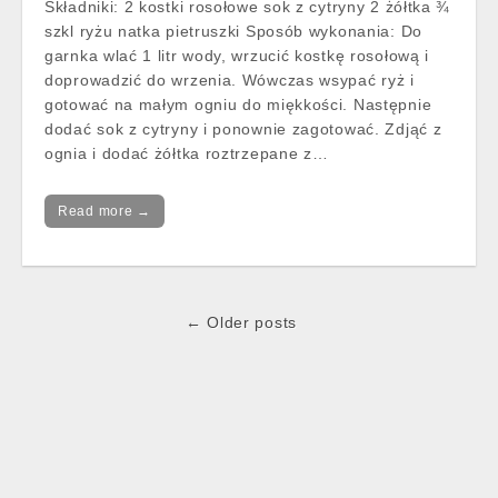
Składniki: 2 kostki rosołowe sok z cytryny 2 żółtka ¾
szkl ryżu natka pietruszki Sposób wykonania: Do
garnka wlać 1 litr wody, wrzucić kostkę rosołową i
doprowadzić do wrzenia. Wówczas wsypać ryż i
gotować na małym ogniu do miękkości. Następnie
dodać sok z cytryny i ponownie zagotować. Zdjąć z
ognia i dodać żółtka roztrzepane z…
Read more →
Post
← Older posts
navigation