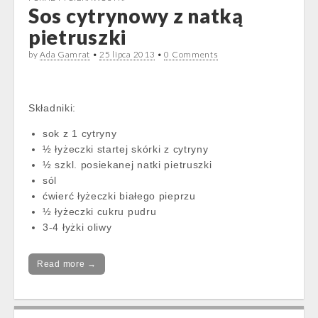
Sos cytrynowy z natką
pietruszki
by
Ada Gamrat
•
25 lipca 2013
•
0 Comments
Składniki:
sok z 1 cytryny
½ łyżeczki startej skórki z cytryny
½ szkl. posiekanej natki pietruszki
sól
ćwierć łyżeczki białego pieprzu
½ łyżeczki cukru pudru
3-4 łyżki oliwy
Read more →