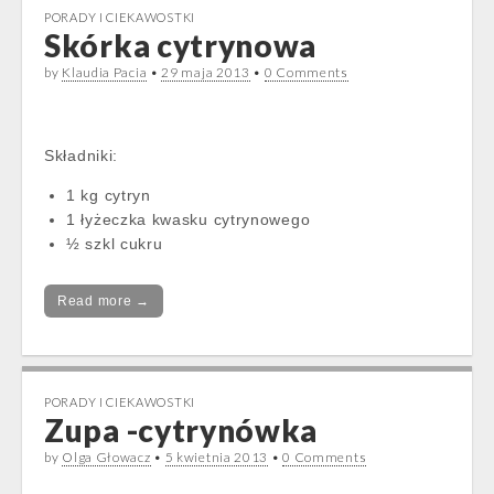
PORADY I CIEKAWOSTKI
Skórka cytrynowa
by
Klaudia Pacia
•
29 maja 2013
•
0 Comments
Składniki:
1 kg cytryn
1 łyżeczka kwasku cytrynowego
½ szkl cukru
Read more →
PORADY I CIEKAWOSTKI
Zupa -cytrynówka
by
Olga Głowacz
•
5 kwietnia 2013
•
0 Comments