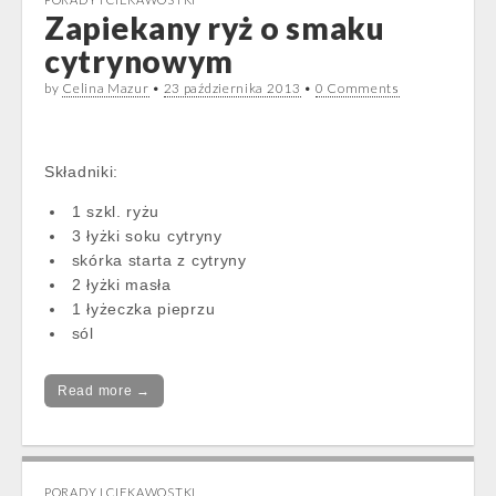
Zapiekany ryż o smaku
cytrynowym
by
Celina Mazur
•
23 października 2013
•
0 Comments
Składniki:
1 szkl. ryżu
3 łyżki soku cytryny
skórka starta z cytryny
2 łyżki masła
1 łyżeczka pieprzu
sól
Read more →
PORADY I CIEKAWOSTKI