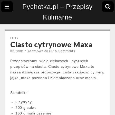
Pychotka.pl – Przepisy
Kulinarne
LISTY
Ciasto cytrynowe Maxa
by
Monia
•
10 czerwca 2016
•
0 Comments
Przedstawiamy wiele ciekawych i pysznych
przepisów na ciasta. Ciasto cytrynowe Maxa to
nasza dzisiejsza propozycja. Lista zakupów: cytryny,
jajka, mąka pszenna i ziemniaczana oraz masło.
Składniki:
2 cytryny
200 g cukru
150 g mąki pszennej