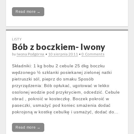
Read more →
LISTY
Bób z boczkiem- Iwony
by
Iwona Podgórna
•
10 sierpnia 2011
•
0 Comments
Składniki: 1 kg bobu 2 cebule 25 dkg boczku
wędzonego ½ szklanki posiekanej zielonej natki
pietruszki sól, pieprz do smaku Sposób
przyrządzenia: Bób opłukać, ugotować w lekko
osolonej wodzie pod przykryciem, odcedzić. Cebule
obrać , pokroić w kosteczkę. Boczek pokroić w
paseczki, usmażyć pod koniec smażenia dodać
pokrojoną w kostkę cebulkę i usmażyć, dodać do…
Read more →