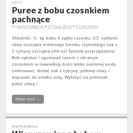
LISTY
Puree z bobu czosnkiem
pachnące
by
Iwona Podgórna
•
17 maja 2011
•
0 Comments
Składniki: ½ kg bobu 4 ząbki czosnku 1/3 szklanki
oliwy szczypta mielonego kminku rzymskiego sok z
1 cytryny szczypta chili sól Sposób przyrządzenia:
Bób opłukać i ugotować razem z obranym
czosnkiem w niewielkiej ilości lekko osolonej wody,
zmiksować, dodać sok z cytryny, połowę oliwy i
doprawić do smaku solą. Wyłożyć na półmisek,
polać oliwą i…
Read more →
WIEPRZOWINA