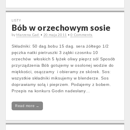
LISTY
Bób w orzechowym sosie
by
Marzena Gad
•
20 maja 2011
•
0 Comments
Składniki: 50 dag.bobu 15 dag. sera żółtego 1/2
pęczka natki pietruszki 3 ząbki czosnku 10
orzechów włoskich 5 łyżek oliwy pieprz sól Sposób
przyrządzenia Bób gotujemy w osolonej wodzie do
miękkości, osączamy i obieramy ze skórek. Sos:
wszystkie składniki miksujemy w blenderze. Sos
doprawiamy solą i pieprzem. Podajemy z bobem.
Przepis na konkurs Godin nadesłany…
Read more →