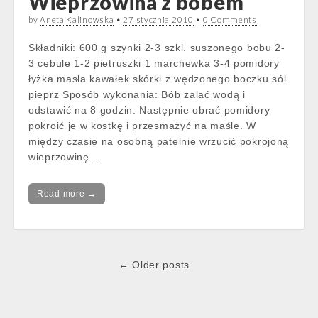
Wieprzowina z bobem
by
Aneta Kalinowska
•
27 stycznia 2010
•
0 Comments
Składniki: 600 g szynki 2-3 szkl. suszonego bobu 2-
3 cebule 1-2 pietruszki 1 marchewka 3-4 pomidory
łyżka masła kawałek skórki z wędzonego boczku sól
pieprz Sposób wykonania: Bób zalać wodą i
odstawić na 8 godzin. Następnie obrać pomidory
pokroić je w kostkę i przesmażyć na maśle. W
między czasie na osobną patelnie wrzucić pokrojoną
wieprzowinę.…
Read more →
Post
← Older posts
navigation