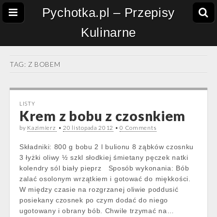
Pychotka.pl – Przepisy
Kulinarne
TAG:
Z BOBEM
LISTY
Krem z bobu z czosnkiem
by
Kazimierz
•
20 listopada 2012
•
0 Comments
Składniki: 800 g bobu 2 l bulionu 8 ząbków czosnku
3 łyżki oliwy ½ szkl słodkiej śmietany pęczek natki
kolendry sól biały pieprz Sposób wykonania: Bób
zalać osolonym wrzątkiem i gotować do miękkości.
W między czasie na rozgrzanej oliwie poddusić
posiekany czosnek po czym dodać do niego
ugotowany i obrany bób. Chwile trzymać na…