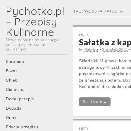
Pychotka.pl
TAG:
WŁOSKA KAPUSTA
– Przepisy
Kulinarne
LISTY
Nowa odsłona popularnego
Sałatka z ka
portalu z przepisami
kulinarnymi
by
Malwina
•
5 grudnia 2011
Main
Skip
Składniki: ½ główki kapus
Baranina
menu
to
estrogenowy ¾ szkl. śmi
Biwak
content
poszatkować a ogórka obr
Chleb
ze śmietaną i octem. Do
Sos dodać do sałatki i d
Cielęcina
Dodaj przepis
Read more →
Dodatki
Drinki
Edycja przepisu
LISTY