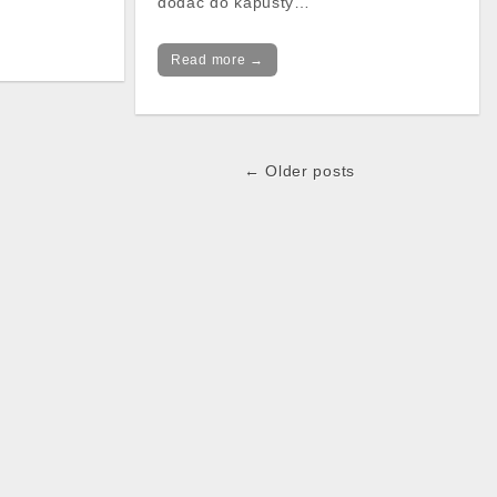
dodać do kapusty…
Read more →
← Older posts