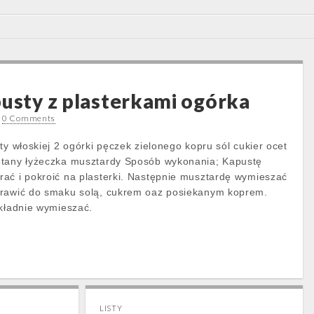
pusty z plasterkami ogórka
•
0 Comments
ty włoskiej 2 ogórki pęczek zielonego kopru sól cukier ocet
etany łyżeczka musztardy Sposób wykonania; Kapustę
ać i pokroić na plasterki. Następnie musztardę wymieszać
prawić do smaku solą, cukrem oaz posiekanym koprem.
okładnie wymieszać.
LISTY