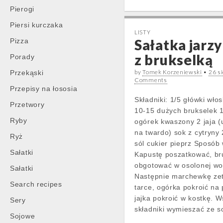
Pierogi
Piersi kurczaka
LISTY
Sałatka jarz
Pizza
z brukselką
Porady
by
Tomek Korzeniewski
•
26 s
Przekąski
Comments
Przepisy na łososia
Składniki: 1/5 główki włos
Przetwory
10-15 dużych brukselek 
Ryby
ogórek kwaszony 2 jaja 
na twardo) sok z cytryny 2
Ryż
sól cukier pieprz Sposób
Sałatki
Kapustę poszatkować, br
obgotować w osolonej wo
Sałatki
Następnie marchewkę zet
Search recipes
tarce, ogórka pokroić na 
jajka pokroić w kostkę. W
Sery
składniki wymieszać ze 
Sojowe