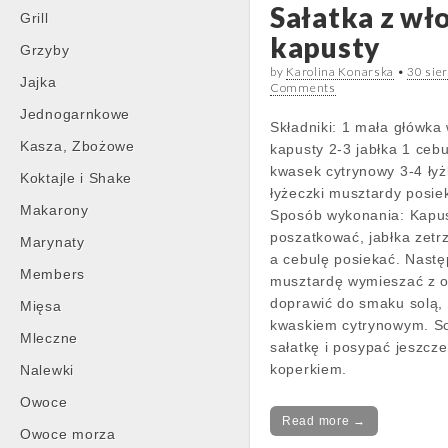
Sałatka z wło
Grill
kapusty
Grzyby
by
Karolina Konarska
•
30 sie
Jajka
Comments
Jednogarnkowe
Składniki: 1 mała główka 
Kasza, Zbożowe
kapusty 2-3 jabłka 1 cebu
kwasek cytrynowy 3-4 łyżk
Koktajle i Shake
łyżeczki musztardy posi
Makarony
Sposób wykonania: Kapu
poszatkować, jabłka zetr
Marynaty
a cebulę posiekać. Nastę
Members
musztardę wymieszać z o
doprawić do smaku solą,
Mięsa
kwaskiem cytrynowym. S
Mleczne
sałatkę i posypać jeszcz
koperkiem.
Nalewki
Owoce
Read more →
Owoce morza