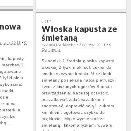
LISTY
ynowa
Włoska kapusta ze
śmietaną
ierpnia 2011
•
0
by
Anna Markiewicz
•
6 czerwca 2011
•
0
Comments
kiej kapusty
Składniki: 1 średnia główka kapusty
1 marchew 1
włoskiej 2 łyżki maki sól, cukier do
(ugotowane
smaku szczypta kminku ½ szklanki
 łyżki oleju
śmietany posiekana natka pietruszki
 wykonania:
kwas z kiszonych ogórków Sposób
ukselki
przyrządzenia: Kapustę oczyścić,
dzie.
poszatkować zalać wrzątkiem i
rzeć na
zagotować, doprawić solą i, cukrem i
plasterki a
kminkiem, ugotować szybko do
szystkie
miękkości. Mąkę wymieszać ze
sobą.…
śmietaną i kilkoma łyżkami wywaru,