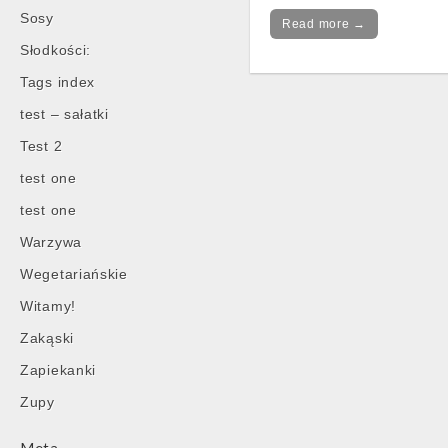
Sosy
Read more →
Słodkości:
Tags index
test – sałatki
Test 2
Post
navigation
test one
test one
Warzywa
Wegetariańskie
Witamy!
Zakąski
Zapiekanki
Zupy