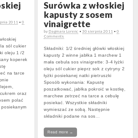
skiej
Surówka z włoskiej
kapusty z sosem
vinaigrette
rpnia 2011
•
0
by
Dagmara Lorenc
•
30 sierpnia 2011
•
0
Comments
włoskiej
la sól cukier
Składniki: 1/2 średniej główki włoskiej
i oleju 1 /2
kapusty 2 winne jabłka 1 marchew 1
ekany koperek
mała cebula sos vinaigrette: 3-4 łyżki
stę
oleju sól cukier pieprz sok z cytryny 2
zeć na tarce
łyżki posiekanej natki pietruszki
pnie
Sposób wykonania: Kapustę
lejem,
poszatkować, jabłka pokroić w kostkę,
 cukrem oraz
marchew zetrzeć na tarce a cebulę
osem polać
posiekać. Wszystkie składniki
e posiekanym
wymieszać ze sobą. Następnie
składniki podane na sos…
Read more →