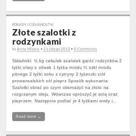
PORADY I CIEKAWOSTKI
Złote szalotki z
rodzynkami
by
Anna Mizera
•
21 lutego 2013
•
0 Comments
Składniki: ½ kg cebulek szalotek garść rodzynków 2
łyżki oliwy z oliwek 1 łyżka miodu ¼ szkl miodu
pitnego 2 łyżki soku z cytryny 2 łyżeczki ziół
prowansalskich sól pieprz Sposób wykonania:
Szalotki obrać po czym obsmażyć na złoto na
rozgrzanym oleju. Wówczas oprószyć je solą oraz
pieprzem. Następnie podlać je 4 łyżkami wody i…
Read more →