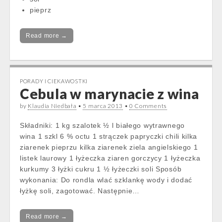
pieprz
Read more →
PORADY I CIEKAWOSTKI
Cebula w marynacie z wina
by
Klaudia Niedbała
•
5 marca 2013
•
0 Comments
Składniki: 1 kg szalotek ½ l białego wytrawnego
wina 1 szkl 6 % octu 1 strączek papryczki chili kilka
ziarenek pieprzu kilka ziarenek ziela angielskiego 1
listek laurowy 1 łyżeczka ziaren gorczycy 1 łyżeczka
kurkumy 3 łyżki cukru 1 ½ łyżeczki soli Sposób
wykonania: Do rondla wlać szklankę wody i dodać
łyżkę soli, zagotować. Następnie…
Read more →