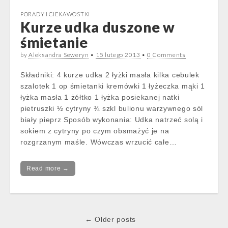
PORADY I CIEKAWOSTKI
Kurze udka duszone w
śmietanie
by
Aleksandra Seweryn
•
15 lutego 2013
•
0 Comments
Składniki: 4 kurze udka 2 łyżki masła kilka cebulek
szalotek 1 op śmietanki kremówki 1 łyżeczka mąki 1
łyżka masła 1 żółtko 1 łyżka posiekanej natki
pietruszki ½ cytryny ¾ szkl bulionu warzywnego sól
biały pieprz Sposób wykonania: Udka natrzeć solą i
sokiem z cytryny po czym obsmażyć je na
rozgrzanym maśle. Wówczas wrzucić całe…
Read more →
Post
← Older posts