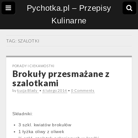
Pychotka.pl – Przepisy
Kulinarne
TAG:
SZALOTKI
PORADY I CIEKAWOSTKI
Brokuły przesmażane z
szalotkami
by
Łucja Blady
•
6 lutego 2014
•
0 Comments
Składniki:
3 szkl. kwiatów brokułów
1 łyżka oliwy z oliwek