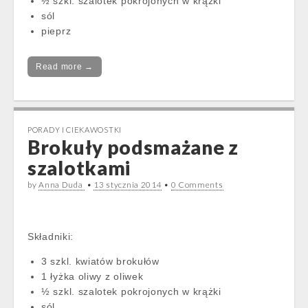
½ szkl. szalotek pokrojonych w krążki
sól
pieprz
Read more →
PORADY I CIEKAWOSTKI
Brokuły podsmażane z
szalotkami
by
Anna Duda
•
13 stycznia 2014
•
0 Comments
Składniki:
3 szkl. kwiatów brokułów
1 łyżka oliwy z oliwek
½ szkl. szalotek pokrojonych w krążki
sól