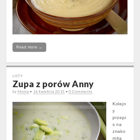
Read more →
LISTY
Zupa z porów Anny
by
Monia
•
16 kwietnia 2015
•
0 Comments
Kolejn
y
przepi
s na
znako
mitą