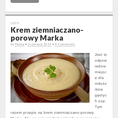
LISTY
Krem ziemniaczano-
porowy Marka
by
Monia
•
2 czerwca 2015
•
0 Comments
Jest to
odpow
iednie
miejsc
e dla
miłośn
ików
gęstyc
h zup.
Tym
razem przepis na krem ziemniaczano-porowy