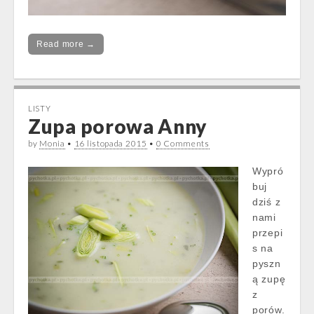
Read more →
LISTY
Zupa porowa Anny
by
Monia
•
16 listopada 2015
•
0 Comments
Wypró
buj
dziś z
nami
przepi
s na
pyszn
ą zupę
z
porów.