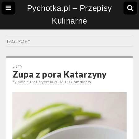
Pychotka.pl – Przepisy
Kulinarne
TAG:
PORY
LISTY
Zupa z pora Katarzyny
by
Monia
•
21 stycznia 2016
•
0 Comments