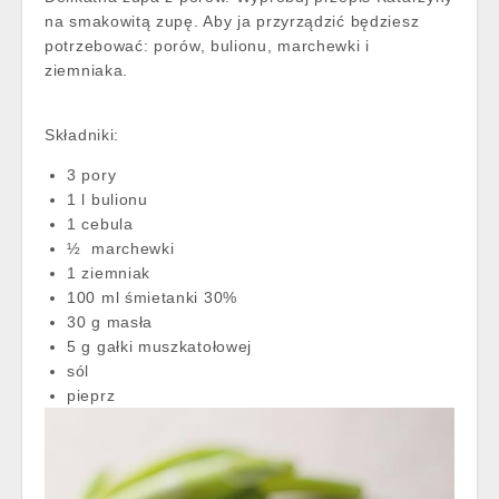
na smakowitą zupę. Aby ja przyrządzić będziesz
potrzebować: porów, bulionu, marchewki i
ziemniaka.
Składniki:
3 pory
1 l bulionu
1 cebula
½ marchewki
1 ziemniak
100 ml śmietanki 30%
30 g masła
5 g gałki muszkatołowej
sól
pieprz