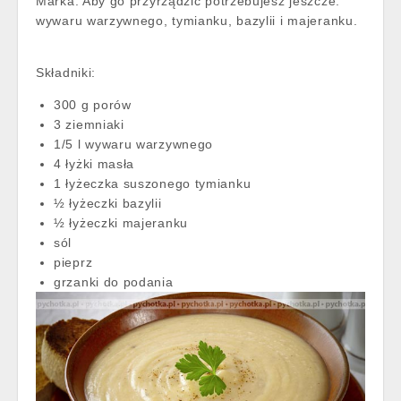
Marka. Aby go przyrządzić potrzebujesz jeszcze:
wywaru warzywnego, tymianku, bazylii i majeranku.
Składniki:
300 g porów
3 ziemniaki
1/5 l wywaru warzywnego
4 łyżki masła
1 łyżeczka suszonego tymianku
½ łyżeczki bazylii
½ łyżeczki majeranku
sól
pieprz
grzanki do podania