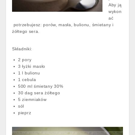
Aby ją
wykon
ać
potrzebujesz: porów, masła, bulionu, śmietany i
żółtego sera.
Składniki:
2 pory
3 łyżki masło
1 l bulionu
1 cebula
500 ml śmietany 30%
30 dag sera żółtego
5 ziemniaków
sól
pieprz