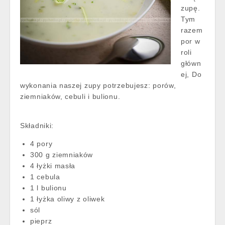
zupę.
Tym
razem
por w
roli
główn
ej, Do
wykonania naszej zupy potrzebujesz: porów,
ziemniaków, cebuli i bulionu.
Składniki:
4 pory
300 g ziemniaków
4 łyżki masła
1 cebula
1 l bulionu
1 łyżka oliwy z oliwek
sól
pieprz