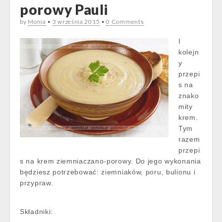
porowy Pauli
by
Monia
•
3 września 2015
•
0 Comments
I
kolejn
y
przepi
s na
znako
mity
krem.
Tym
razem
przepi
s na krem ziemniaczano-porowy. Do jego wykonania
będziesz potrzebować: ziemniaków, poru, bulionu i
przypraw.
Składniki: