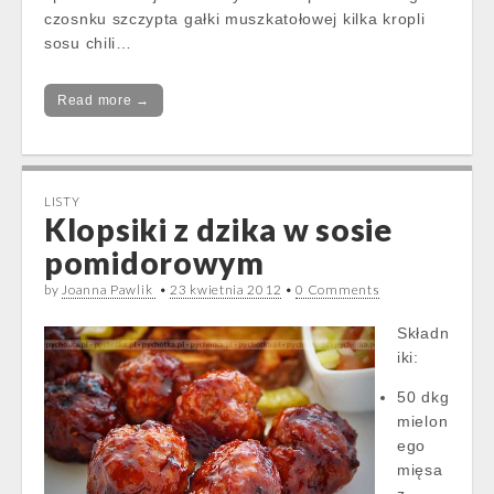
czosnku szczypta gałki muszkatołowej kilka kropli
sosu chili…
Read more →
LISTY
Klopsiki z dzika w sosie
pomidorowym
by
Joanna Pawlik
•
23 kwietnia 2012
•
0 Comments
Składn
iki:
50 dkg
mielon
ego
mięsa