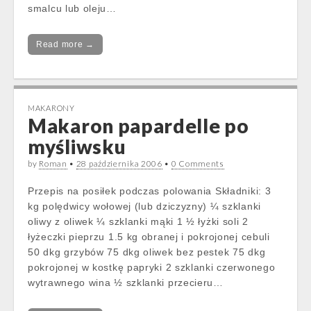
smalcu lub oleju…
Read more →
MAKARONY
Makaron papardelle po
myśliwsku
by
Roman
•
28 października 2006
•
0 Comments
Przepis na posiłek podczas polowania Składniki: 3
kg polędwicy wołowej (lub dziczyzny) ¼ szklanki
oliwy z oliwek ¼ szklanki mąki 1 ½ łyżki soli 2
łyżeczki pieprzu 1.5 kg obranej i pokrojonej cebuli
50 dkg grzybów 75 dkg oliwek bez pestek 75 dkg
pokrojonej w kostkę papryki 2 szklanki czerwonego
wytrawnego wina ½ szklanki przecieru…