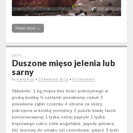
Read more →
LISTY
Duszone mięso jelenia lub
sarny
by
Kasia Kuś
•
23 kwietnia 2012
•
0 Comments
Składniki: 1 kg mięsa bez kości pokrojonego w
grubą kostkę ½ szklanki posiekanej cebuli 3
posiekane ząbki czosnku 4 obrane ze skóry,
pokrojone w kostkę pomidory 2 puszki białej fasoli
konserwowanej 1 łyżka ostrej papryki 1 łyżka
brązowego cukru ziele angielskie, jagody jałowca,
liść laurowy do smaku sól czosnkowa, pieprz 3 łyżki