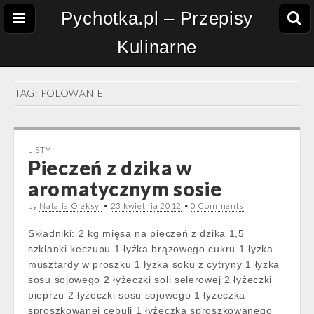
Pychotka.pl – Przepisy
Kulinarne
TAG:
POLOWANIE
LISTY
Pieczeń z dzika w
aromatycznym sosie
by
Natalia Oleksy
•
23 kwietnia 2012
•
0 Comments
Składniki: 2 kg mięsa na pieczeń z dzika 1,5
szklanki keczupu 1 łyżka brązowego cukru 1 łyżka
musztardy w proszku 1 łyżka soku z cytryny 1 łyżka
sosu sojowego 2 łyżeczki soli selerowej 2 łyżeczki
pieprzu 2 łyżeczki sosu sojowego 1 łyżeczka
sproszkowanej cebuli 1 łyżeczka sproszkowanego