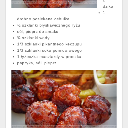
z
dzika
1
drobno posiekana cebulka
½ szklanki błyskawicznego ryżu
sól, pieprz do smaku
¾ szklanki wody
1/3 szklanki pikantnego keczupu
1/3 szklanki soku pomidorowego
1 łyżeczka musztardy w proszku
papryka, sól, pieprz