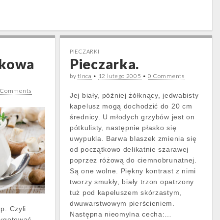
PIECZARKI
rkowa
Pieczarka.
by
tinca
•
12 lutego 2005
•
0 Comments
 Comments
Jej biały, później żółknący, jedwabisty
kapelusz mogą dochodzić do 20 cm
średnicy. U młodych grzybów jest on
pótkulisty, następnie płasko się
uwypukla. Barwa blaszek zmienia się
od początkowo delikatnie szarawej
poprzez różową do ciemnobrunatnej.
Są one wolne. Piękny kontrast z nimi
tworzy smukły, biały trzon opatrzony
tuż pod kapeluszem skórzastym,
dwuwarstwowym pierścieniem.
p. Czyli
Następna nieomylna cecha:…
zygotować