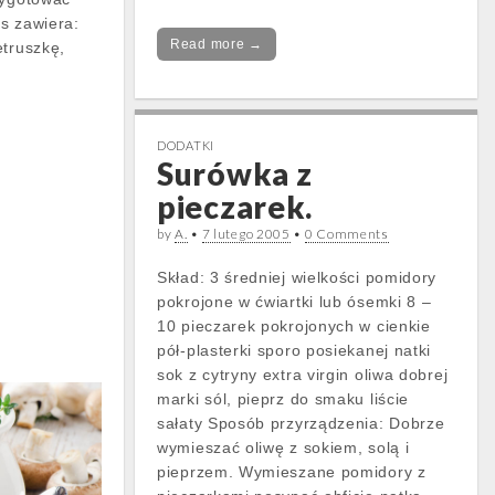
s zawiera:
Read more →
etruszkę,
DODATKI
Surówka z
pieczarek.
by
A.
•
7 lutego 2005
•
0 Comments
Skład: 3 średniej wielkości pomidory
pokrojone w ćwiartki lub ósemki 8 –
10 pieczarek pokrojonych w cienkie
pół-plasterki sporo posiekanej natki
sok z cytryny extra virgin oliwa dobrej
marki sól, pieprz do smaku liście
sałaty Sposób przyrządzenia: Dobrze
wymieszać oliwę z sokiem, solą i
pieprzem. Wymieszane pomidory z