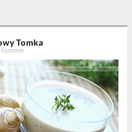
kowy Tomka
•
0 Comments