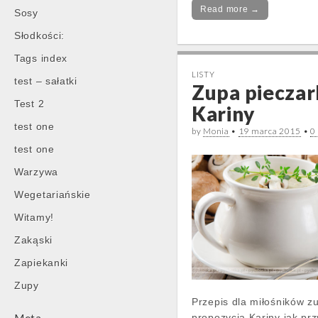
Read more →
Sosy
Słodkości:
Tags index
LISTY
test – sałatki
Zupa piecza
Test 2
Kariny
test one
by
Monia
•
19 marca 2015
•
0
test one
Warzywa
Wegetariańskie
Witamy!
Zakąski
Zapiekanki
Zupy
Przepis dla miłośników zu
propozycja Kariny jak pr