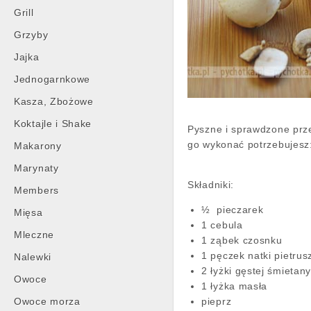
Grill
Grzyby
Jajka
Jednogarnkowe
Kasza, Zbożowe
Koktajle i Shake
Pyszne i sprawdzone prze
go wykonać potrzebujesz:
Makarony
Marynaty
Składniki:
Members
½ pieczarek
Mięsa
1 cebula
Mleczne
1 ząbek czosnku
1 pęczek natki pietrus
Nalewki
2 łyżki gęstej śmietan
Owoce
1 łyżka masła
Owoce morza
pieprz