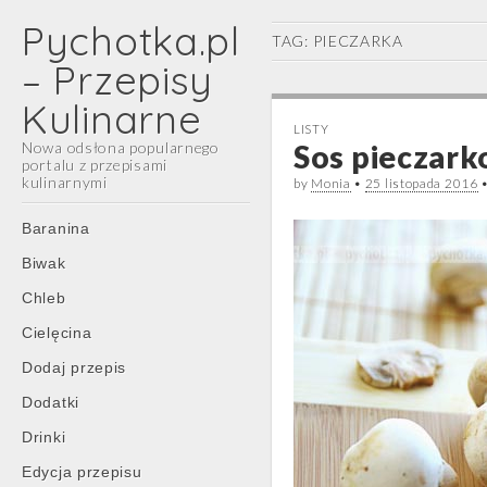
Pychotka.pl
TAG:
PIECZARKA
– Przepisy
Kulinarne
LISTY
Nowa odsłona popularnego
Sos pieczar
portalu z przepisami
kulinarnymi
by
Monia
•
25 listopada 2016
Main
Skip
Baranina
menu
to
Biwak
content
Chleb
Cielęcina
Dodaj przepis
Dodatki
Drinki
Edycja przepisu