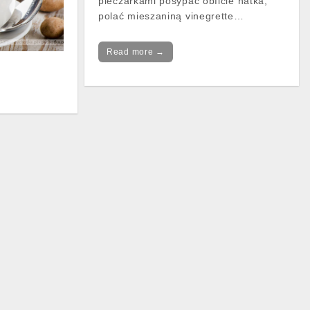
pieczarkami posypać obficie natka,
polać mieszaniną vinegrette…
Read more →