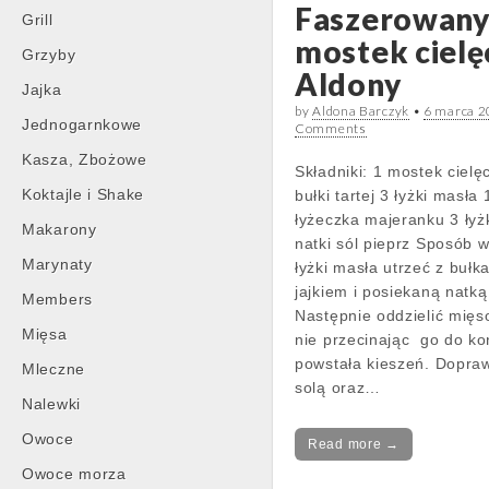
Faszerowan
Grill
mostek cielę
Grzyby
Aldony
Jajka
by
Aldona Barczyk
•
6 marca 
Jednogarnkowe
Comments
Kasza, Zbożowe
Składniki: 1 mostek cielęc
Koktajle i Shake
bułki tartej 3 łyżki masła 
łyżeczka majeranku 3 łyż
Makarony
natki sól pieprz Sposób 
Marynaty
łyżki masła utrzeć z bułka
jajkiem i posiekaną natką 
Members
Następnie oddzielić mięs
Mięsa
nie przecinając go do ko
powstała kieszeń. Dopra
Mleczne
solą oraz…
Nalewki
Owoce
Read more →
Owoce morza