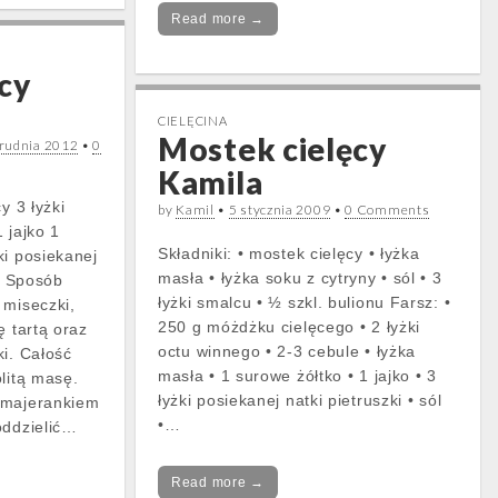
Read more →
cy
CIELĘCINA
Mostek cielęcy
grudnia 2012
•
0
Kamila
y 3 łyżki
by
Kamil
•
5 stycznia 2009
•
0 Comments
1 jajko 1
Składniki: • mostek cielęcy • łyżka
ki posiekanej
masła • łyżka soku z cytryny • sól • 3
rz Sposób
łyżki smalcu • ½ szkl. bulionu Farsz: •
 miseczki,
250 g móżdżku cielęcego • 2 łyżki
ę tartą oraz
octu winnego • 2-3 cebule • łyżka
ki. Całość
masła • 1 surowe żółtko • 1 jajko • 3
litą masę.
łyżki posiekanej natki pietruszki • sól
 majerankiem
•…
oddzielić…
Read more →