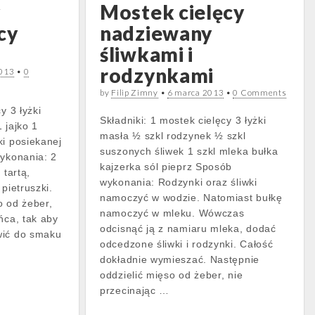
y
Mostek cielęcy
cy
nadziewany
śliwkami i
rodzynkami
2013
•
0
by
Filip Zimny
•
6 marca 2013
•
0 Comments
y 3 łyżki
Składniki: 1 mostek cielęcy 3 łyżki
1 jajko 1
masła ½ szkl rodzynek ½ szkl
ki posiekanej
suszonych śliwek 1 szkl mleka bułka
wykonania: 2
kajzerka sól pieprz Sposób
 tartą,
wykonania: Rodzynki oraz śliwki
pietruszki.
namoczyć w wodzie. Natomiast bułkę
o od żeber,
namoczyć w mleku. Wówczas
ńca, tak aby
odcisnąć ją z namiaru mleka, dodać
wić do smaku
odcedzone śliwki i rodzynki. Całość
dokładnie wymieszać. Następnie
oddzielić mięso od żeber, nie
przecinając …