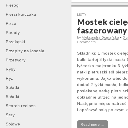
Pierogi
Piersi kurczaka
LISTY
Mostek cielę
Pizza
faszerowany
Porady
by
Aleksandra Domańska
•
3 
Przekąski
Comments
Przepisy na łososia
Składniki: 1 mostek cielęc
bułki tartej 3 łyżki masła 
Przetwory
łyżeczka majeranku 3 łyż
Ryby
natki pietruszki sól piep
Ryż
wykonania: Jajko wbić do
dodać 2 łyżki masła, bułk
Sałatki
posiekaną natkę pietrusz
Sałatki
dokładnie utrzeć na jedno
Następnie mięso natrzeć
Search recipes
i oprószyć solą po czym 
Sery
Sojowe
Read more →