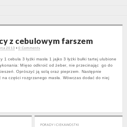
ęcy z cebulowym farszem
rca 2013
•
0 Comments
y 1 cebula 3 łyżki masła 1 jajko 3 łyżki bułki tartej ulubione
wykonania: Mięso odkroić od żeber, nie przecinając go do
kieszeń. Oprószyć ją solą oraz pieprzem. Następnie
ć na części rozgrzanego masła. Wówczas dodać do niej
PORADY I CIEKAWOSTKI