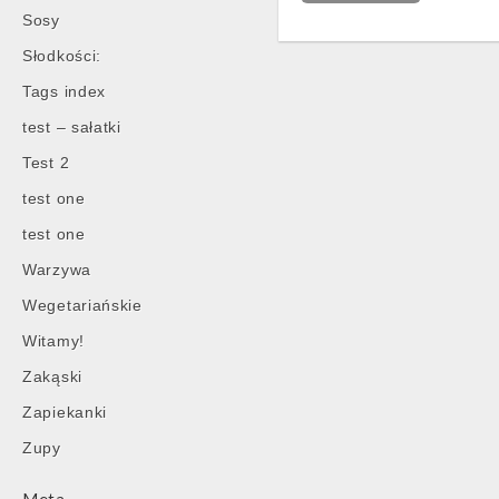
Sosy
Słodkości:
Tags index
Post
navigation
test – sałatki
Test 2
test one
test one
Warzywa
Wegetariańskie
Witamy!
Zakąski
Zapiekanki
Zupy