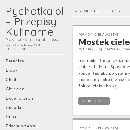
Pychotka.pl
TAG:
MOSTEK CIELĘCY
– Przepisy
Kulinarne
PORADY I CIEKAWOSTKI
Nowa odsłona popularnego
Mostek ciel
portalu z przepisami
kulinarnymi
by
Henryk Bogusławski
•
7 ma
Main
Skip
Składniki: 1 mostek cielęc
Baranina
menu
to
zioła sól pieprz Sposób 
Biwak
content
końca, tak aby powstała 
Chleb
posiekaną cebulę zeszkli
żółtko, zioła i bułkę…
Cielęcina
Dodaj przepis
Read more →
Dodatki
Drinki
Edycja przepisu
PORADY I CIEKAWOSTKI